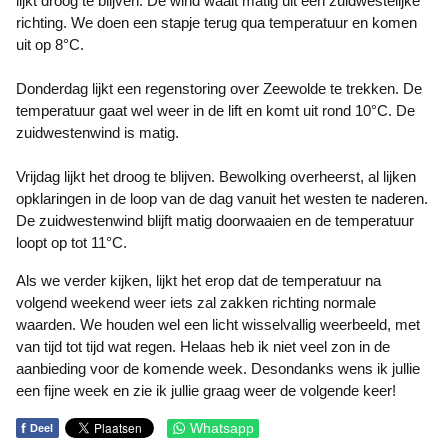
lijkt droog te blijven. De wind waait matig uit een zuidwestelijke
richting. We doen een stapje terug qua temperatuur en komen
uit op 8°C.
Donderdag lijkt een regenstoring over Zeewolde te trekken. De
temperatuur gaat wel weer in de lift en komt uit rond 10°C. De
zuidwestenwind is matig.
Vrijdag lijkt het droog te blijven. Bewolking overheerst, al lijken
opklaringen in de loop van de dag vanuit het westen te naderen.
De zuidwestenwind blijft matig doorwaaien en de temperatuur
loopt op tot 11°C.
Als we verder kijken, lijkt het erop dat de temperatuur na
volgend weekend weer iets zal zakken richting normale
waarden. We houden wel een licht wisselvallig weerbeeld, met
van tijd tot tijd wat regen. Helaas heb ik niet veel zon in de
aanbieding voor de komende week. Desondanks wens ik jullie
een fijne week en zie ik jullie graag weer de volgende keer!
f
Whatsapp
Deel