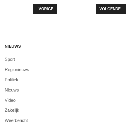
VORIG ARTIKEL: HET WEERBERICHT TOT 17 FEB
VOLGENDE ARTIK
VORIGE
VOLGENDE
NIEUWS
Sport
Regionieuws
Politiek
Nieuws
Video
Zakelijk
Weerbericht