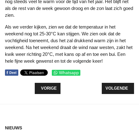
nog steeds veel te warm voor de tijd van het jaar. Het blijft net
als de rest van de week gewoon droog en de zon laat zich goed
zien.
Als we verder kijken, zien we dat de temperatuur in het
weekend nog tot 25-30°C kan stijgen. We zien ook dat de
vochtigheid toeneemt, dus het zal drukkend warm zijn in het
weekend. Na het weekend draait de wind naar westen, zakt het
kwik weer richting 20°C, met kans op af en toe een bui. Een
hele fijne week gewenst en tot de volgende keer!
f
Whatsapp
Deel
VORIG ARTIKEL: WEERBERICHT Z TOT Z TOCHT
VOLGENDE ARTI
VORIGE
VOLGENDE
NIEUWS