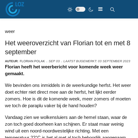
weer
Het weeroverzicht van Florian tot en met 8
september
AUTEUR:
FLORIAN POLAK
SEP 03
LAATST BIJGEWERKT: 03 SEPTEMBER 2023
Florian heeft het weerbericht voor komende week weer
gemaakt.
We bevinden ons inmiddels in de weerkundige herfst. Het weer
doet echter niet direct mee aan de herfst, het lijkt eerder
zomers. Hoe is dit de komende week, meer zomers of moeten
we toch de paraplu vaker bij de hand houden?
Vandaag zien we wolkensluiers aan de hemel staan, waar de
zon toch goed doorheen kan schijnen. Er staat maar weinig
wind uit een noord-noordwestelijke richting. Met een
temperatuur 22°C is het al met al toch behoorlijk aangenaam.