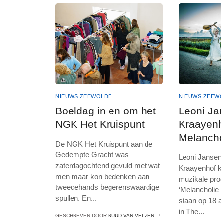
NIEUWS ZEEWOLDE
NIEUWS ZEEW
Boeldag in en om het
Leoni Ja
NGK Het Kruispunt
Kraayen
Melancho
De NGK Het Kruispunt aan de
Polder 2
Gedempte Gracht was
Leoni Jansen
zaterdagochtend gevuld met wat
Kraayenhof k
men maar kon bedenken aan
muzikale pr
tweedehands begerenswaardige
‘Melancholie i
spullen. En
...
staan op 18 a
in The
...
GESCHREVEN DOOR
RUUD VAN VELZEN