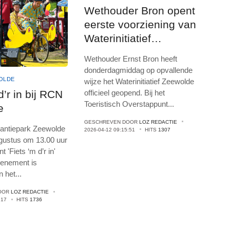
Wethouder Bron opent
eerste voorziening van
Waterinitiatief
Zeewolde (met video)
Wethouder Ernst Bron heeft
donderdagmiddag op opvallende
OLDE
wijze het Waterinitiatief Zeewolde
officieel geopend. Bij het
d’r in bij RCN
Toeristisch Overstappunt
...
e
GESCHREVEN DOOR
LOZ REDACTIE
ntiepark Zeewolde
2026-04-12 09:15:51
HITS
1307
ugustus om 13.00 uur
 'Fiets ‘m d’r in'
venement is
n het
...
OOR
LOZ REDACTIE
:17
HITS
1736