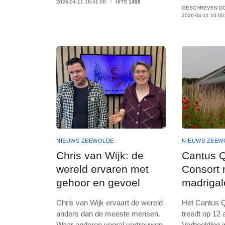
2026-04-11 18:41:08
HITS
1498
GESCHREVEN D
2026-04-11 10:00
NIEUWS ZEEWOLDE
NIEUWS ZEEW
Chris van Wijk: de
Cantus Q
wereld ervaren met
Consort 
gehoor en gevoel
madrigal
Verbeeld
Chris van Wijk ervaart de wereld
Het Cantus Q
anders dan de meeste mensen.
treedt op 12 
Waar anderen vooral vertrouwen
Verbeelding 