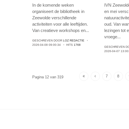
april en 
In de komende weken
IVN Zeewolde 
organiseert de bibliotheek in
en mei versc
Zeewolde verschillende
natuuractivit
activiteiten voor alle leeftijden.
oud. Van wan
Van creatieve workshops en
...
lezingen tot 
vroege
...
GESCHREVEN DOOR
LOZ REDACTIE
2026-04-08 09:00:34
HITS
1768
GESCHREVEN D
2026-04-07 13:00
7
8
Pagina 12 van 319