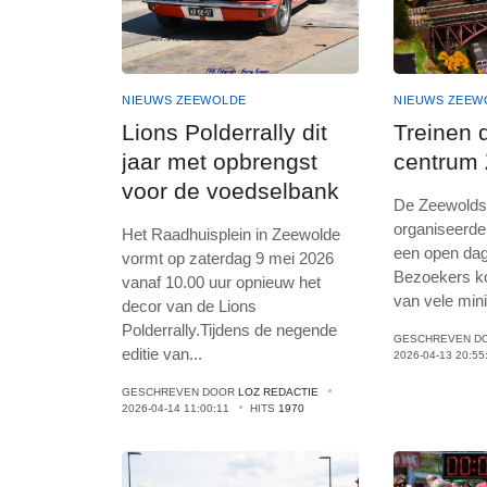
NIEUWS ZEEWOLDE
NIEUWS ZEEW
Lions Polderrally dit
Treinen 
jaar met opbrengst
centrum
voor de voedselbank
De Zeewolds
organiseerde 
Het Raadhuisplein in Zeewolde
een open dag
vormt op zaterdag 9 mei 2026
Bezoekers ko
vanaf 10.00 uur opnieuw het
van vele min
decor van de Lions
Polderrally.Tijdens de negende
GESCHREVEN D
editie van
...
2026-04-13 20:55
GESCHREVEN DOOR
LOZ REDACTIE
2026-04-14 11:00:11
HITS
1970