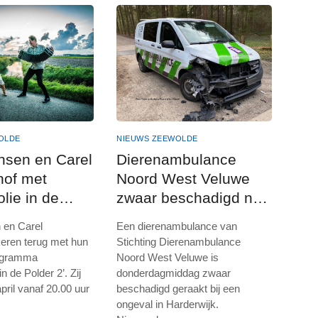
OLDE
NIEUWS ZEEWOLDE
nsen en Carel
Dierenambulance
hof met
Noord West Veluwe
lie in de
zwaar beschadigd na
 in Zeewolde
ongeval
 en Carel
Een dierenambulance van
eren terug met hun
Stichting Dierenambulance
ogramma
Noord West Veluwe is
n de Polder 2’. Zij
donderdagmiddag zwaar
pril vanaf 20.00 uur
beschadigd geraakt bij een
ongeval in Harderwijk.