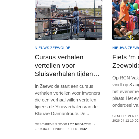
NIEUWS ZEEWOLDE
NIEUWS ZEEW
Cursus verhalen
Fiets ‘m 
vertellen voor
Zeewold
Sluisverhalen tijdens
Op RCN Vaka
Blauwe Diamantroute
vindt op 8 a
In Zeewolde start een cursus
in Zeewolde
het evenement
verhalen vertellen voor inwoners
plaats.Het e
die een verhaal willen vertellen
onderdeel va
tijdens de Sluisverhalen van de
Blauwe Diamantroute.De
...
GESCHREVEN D
2026-04-12 10:00
GESCHREVEN DOOR
LOZ REDACTIE
2026-04-13 11:00:08
HITS
1532