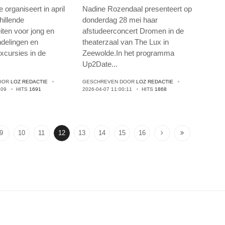
mei
afstudeerconcert
organiseert in april
Nadine Rozendaal presenteert op
hillende
donderdag 28 mei haar
eiten voor jong en
afstudeerconcert Dromen in de
delingen en
theaterzaal van The Lux in
excursies in de
Zeewolde.In het programma
Up2Date
...
OOR
LOZ REDACTIE
GESCHREVEN DOOR
LOZ REDACTIE
:09
HITS
1691
2026-04-07 11:00:11
HITS
1868
9
10
11
12
13
14
15
16