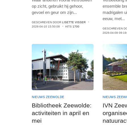
op zicht, gebruikt hij gehoor,
ensemble br
gevoel en geur om zijn
...
madrigalen u
eeuw, met
...
GESCHREVEN DOOR
LISETTE VISSER
2026-04-10 15:50:08
HITS
1700
GESCHREVEN D
2026-04-09 09:19
NIEUWS ZEEWOLDE
NIEUWS ZEEW
Bibliotheek Zeewolde:
IVN Zee
activiteiten in april en
organise
mei
natuuract