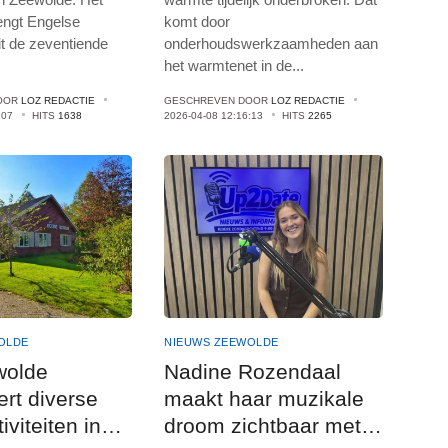
engt Engelse
komt door
it de zeventiende
onderhoudswerkzaamheden aan
het warmtenet in de
...
OOR
LOZ REDACTIE
GESCHREVEN DOOR
LOZ REDACTIE
:07
HITS
1638
2026-04-08 12:16:13
HITS
2265
OLDE
NIEUWS ZEEWOLDE
wolde
Nadine Rozendaal
ert diverse
maakt haar muzikale
iviteiten in
droom zichtbaar met