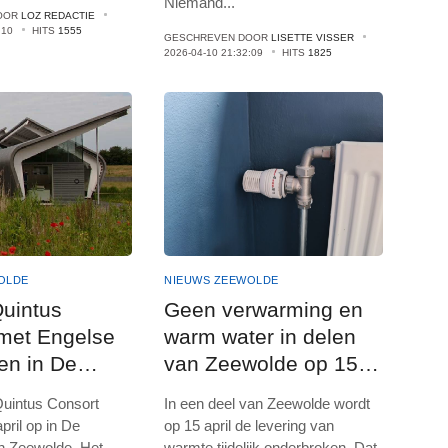
Niemand
...
OOR
LOZ REDACTIE
:10
HITS
1555
GESCHREVEN DOOR
LISETTE VISSER
2026-04-10 21:32:09
HITS
1825
OLDE
NIEUWS ZEEWOLDE
uintus
Geen verwarming en
met Engelse
warm water in delen
en in De
van Zeewolde op 15
ing
april
uintus Consort
In een deel van Zeewolde wordt
april op in De
op 15 april de levering van
in Zeewolde. Het
warmte tijdelijk onderbroken. Dat