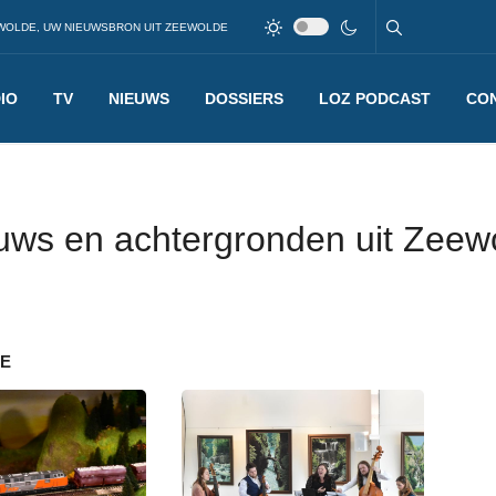
WOLDE, UW NIEUWSBRON UIT ZEEWOLDE
IO
TV
NIEUWS
DOSSIERS
LOZ PODCAST
CO
uws en achtergronden uit Zeew
DE