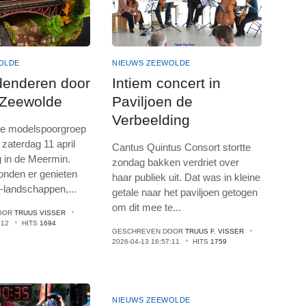
OLDE
NIEUWS ZEEWOLDE
denderen door
Intiem concert in
 Zeewolde
Paviljoen de
Verbeelding
e modelspoorgroep
zaterdag 11 april
Cantus Quintus Consort stortte
 in de Meermin.
zondag bakken verdriet over
nden er genieten
haar publiek uit. Dat was in kleine
i-landschappen,
...
getale naar het paviljoen getogen
om dit mee te
...
OOR
TRUUS VISSER
:12
HITS
1694
GESCHREVEN DOOR
TRUUS F. VISSER
2026-04-13 16:57:11
HITS
1759
NIEUWS ZEEWOLDE