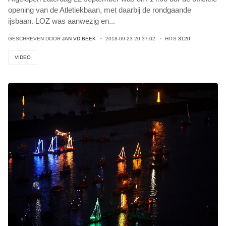
opening van de Atletiekbaan, met daarbij de rondgaande
ijsbaan. LOZ was aanwezig en
...
GESCHREVEN DOOR
JAN VD BEEK
2018-09-23 20:37:02
HITS
3120
VIDEO