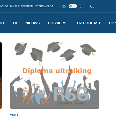
WOLDE, UW NIEUWSBRON UIT ZEEWOLDE
IO
TV
NIEUWS
DOSSIERS
LOZ PODCAST
CO
VIDEO