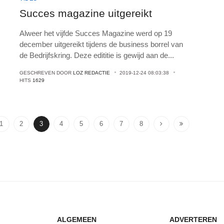
Succes magazine uitgereikt
Alweer het vijfde Succes Magazine werd op 19
december uitgereikt tijdens de business borrel van
de Bedrijfskring. Deze edititie is gewijd aan de
...
GESCHREVEN DOOR
LOZ REDACTIE
2019-12-24 08:03:38
HITS
1629
1
2
3
4
5
6
7
8
ALGEMEEN
ADVERTEREN