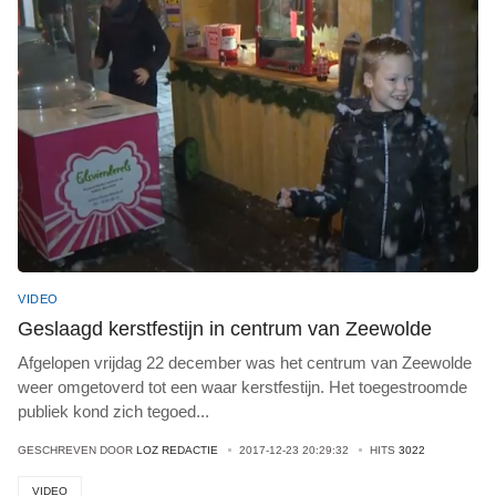
VIDEO
Geslaagd kerstfestijn in centrum van Zeewolde
Afgelopen vrijdag 22 december was het centrum van Zeewolde
weer omgetoverd tot een waar kerstfestijn. Het toegestroomde
publiek kond zich tegoed
...
GESCHREVEN DOOR
LOZ REDACTIE
2017-12-23 20:29:32
HITS
3022
VIDEO