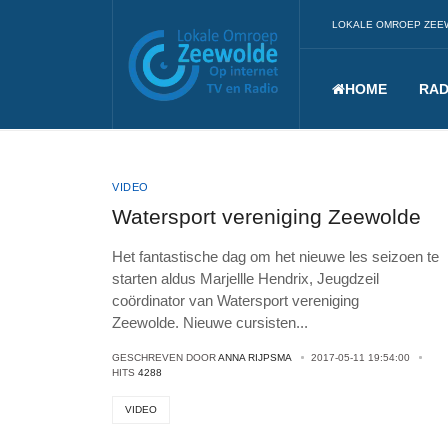
LOKALE OMROEP ZEE
HOME
RAD
VIDEO
Watersport vereniging Zeewolde
Het fantastische dag om het nieuwe les seizoen te
starten aldus Marjellle Hendrix, Jeugdzeil
coördinator van Watersport vereniging
Zeewolde. Nieuwe cursisten
...
GESCHREVEN DOOR
ANNA RIJPSMA
2017-05-11 19:54:00
HITS
4288
VIDEO