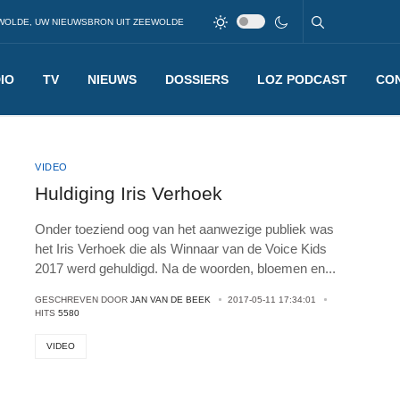
WOLDE, UW NIEUWSBRON UIT ZEEWOLDE
IO
TV
NIEUWS
DOSSIERS
LOZ PODCAST
CO
VIDEO
Huldiging Iris Verhoek
Onder toeziend oog van het aanwezige publiek was
het Iris Verhoek die als Winnaar van de Voice Kids
2017 werd gehuldigd. Na de woorden, bloemen en
...
GESCHREVEN DOOR
JAN VAN DE BEEK
2017-05-11 17:34:01
HITS
5580
VIDEO