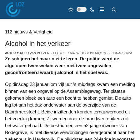
112 nieuws & Veiligheid
Alcohol in het verkeer
AUTEUR:
RUUD VAN VELZEN
FEB 01
LAATST BIJGEWERKT: 01 FEBRUARI 2024
Ze schijnen het maar niet te leren. De politie werd de
afgelopen twee weken weer met twee ongevallen
geconfronteerd waarbij alcohol in het spel was.
Op dinsdag 23 januari om vijf uur ’s middags kwam een melding
binnen van een ongeval op de Assemblageweg. Ter plaatse
gekomen bleek een auto een bocht te hebben gemist. De auto
lag tot aan het dak onderwater aan de overzijde van de
Baardmeestocht. Beide inzittenden konden ternauwernood uit
het voertuig komen. Zij werden door de brandweerduikers uit
het water gehaald. De bestuurder, een 52-jarige inwoner van
Bodegrave, is met diverse verwondingen overgebracht naar het
ziekenhuis in Harderwijk. De bijrijdster, een 24-jarige inwoonster