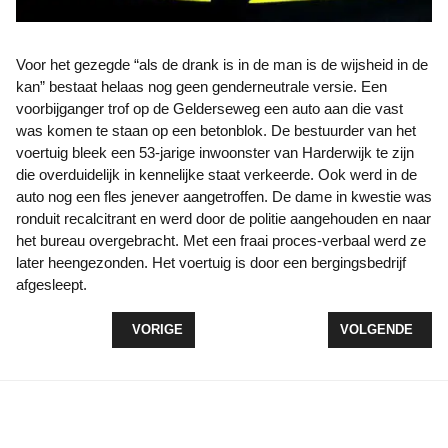
Voor het gezegde “als de drank is in de man is de wijsheid in de
kan” bestaat helaas nog geen genderneutrale versie. Een
voorbijganger trof op de Gelderseweg een auto aan die vast
was komen te staan op een betonblok. De bestuurder van het
voertuig bleek een 53-jarige inwoonster van Harderwijk te zijn
die overduidelijk in kennelijke staat verkeerde. Ook werd in de
auto nog een fles jenever aangetroffen. De dame in kwestie was
ronduit recalcitrant en werd door de politie aangehouden en naar
het bureau overgebracht. Met een fraai proces-verbaal werd ze
later heengezonden. Het voertuig is door een bergingsbedrijf
afgesleept.
VORIG ARTIKEL: ALCOHOL EN DRUGS IN HET VE
VOLGENDE ARTI
VORIGE
VOLGENDE