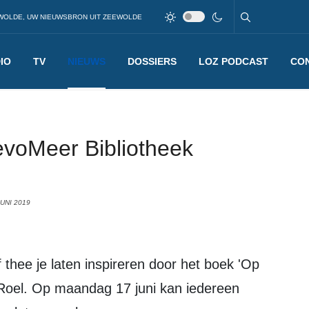
WOLDE, UW NIEUWSBRON UIT ZEEWOLDE
IO
TV
NIEUWS
DOSSIERS
LOZ PODCAST
CO
levoMeer Bibliotheek
UNI 2019
Roel. Op maandag 17 juni kan iedereen