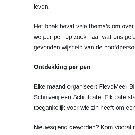
leven.
Het boek bevat vele thema’s om over te schrijven. Voor deze schrijfsessie gaan
we per pen op zoek naar wat ons gel
gevonden wijsheid van de hoofdperso
Ontdekking per pen
Elke maand organiseert FlevoMeer Bibliotheek Zeewolde samen met De
Schrijverij een Schrijfcafé. Elk café s
toegankelijk voor wie zin heeft om ee
Nieuwsgierig geworden? Kom vooral meeschrijven. Ervaring met of talent voor