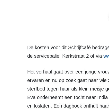
De kosten voor dit Schrijfcafé bedragen 15 euro en kaarten zijn verkrijgbaar aan
de servicebalie, Kerkstraat 2 of via
ww
Het verhaal gaat over een jonge vrouw, Eva, die haar jeugd als zwaar heeft
ervaren en nu op zoek gaat naar wie ze
sterfbed tegen haar als klein meisje 
Eva onderneemt een tocht naar India 
en loslaten. Een dagboek onthult haar