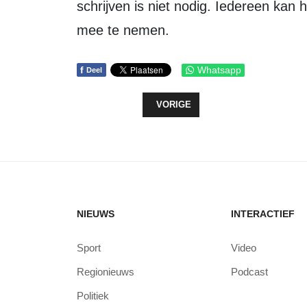
schrijven is niet nodig. Iedereen kan 
mee te nemen.
f
Whatsapp
Deel
VORIG ARTIKEL: KONINKLIJKE ON
VORIGE
NIEUWS
INTERACTIEF
Sport
Video
Regionieuws
Podcast
Politiek