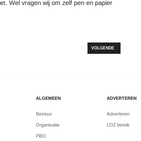
het. Wel vragen wij om zelf pen en papier
DERSCHEIDING VOOR DE HEER IJZENDOORN
VOLGENDE ARTIKEL: V
VOLGENDE
ALGEMEEN
ADVERTEREN
Bestuur
Adverteren
Organisatie
LOZ bereik
PBO