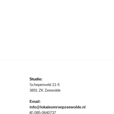
RIJDAG 14 JUNI INFOAVOND ONTWIKKELINGSVOORSPRONG IN FLEV
Studio:
Schepenveld 21-5
3891 ZK Zeewolde
Email:
info@lokaleomroepzeewolde.nl
085-0640737