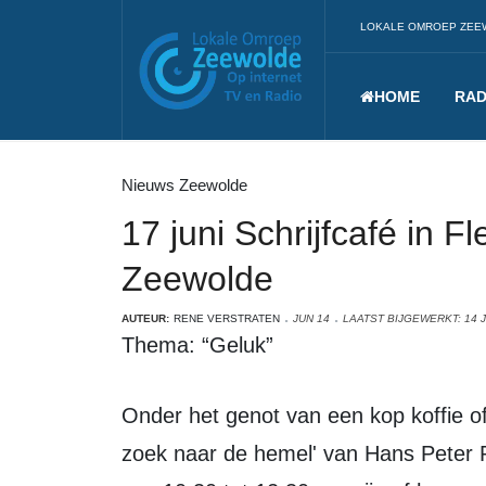
LOKALE OMROEP ZEE
HOME
RAD
Nieuws Zeewolde
17 juni Schrijfcafé in F
Zeewolde
AUTEUR:
RENE VERSTRATEN
JUN 14
LAATST BIJGEWERKT: 14 J
Thema: “Geluk”
Onder het genot van een kop koffie of thee je laten inspireren door het boek 'Op
zoek naar de hemel' van Hans Peter 