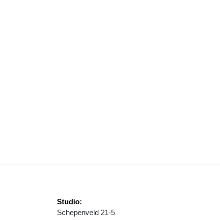
MANTHA DE VRIES ZIET TOEKOMST IN JOP’S
Studio:
Schepenveld 21-5