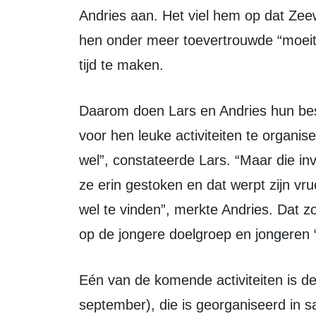
Andries aan. Het viel hem op dat Zeew
hen onder meer toevertrouwde “moeite
tijd te maken.
Daarom doen Lars en Andries hun best de jongeren een plaats te bieden en
voor hen leuke activiteiten te organise
wel”, constateerde Lars. “Maar die inv
ze erin gestoken en dat werpt zijn vr
wel te vinden”, merkte Andries. Dat zo
op de jongere doelgroep en jongeren
Eén van de komende activiteiten is de BeachBios volgende week vrijdag (23
september), die is georganiseerd in 