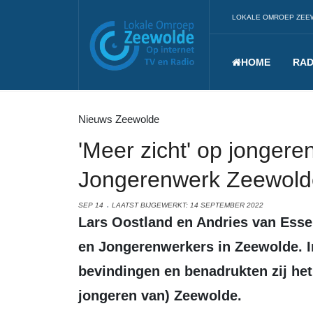
LOKALE OMROEP ZEE
HOME
RAD
Nieuws Zeewolde
'Meer zicht' op jongere
Jongerenwerk Zeewold
SEP 14
LAATST BIJGEWERKT: 14 SEPTEMBER 2022
Lars Oostland en Andries van Essen zijn sinds vorig jaar actief als Jeugd-
en Jongerenwerkers in Zeewolde. I
bevindingen en benadrukten zij he
jongeren van) Zeewolde.