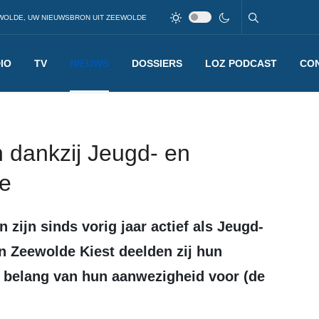
WOLDE, UW NIEUWSBRON UIT ZEEWOLDE
IO
TV
NIEUWS
DOSSIERS
LOZ PODCAST
CO
n dankzij Jeugd- en
e
n Zeewolde Kiest deelden zij hun
t belang van hun aanwezigheid voor (de