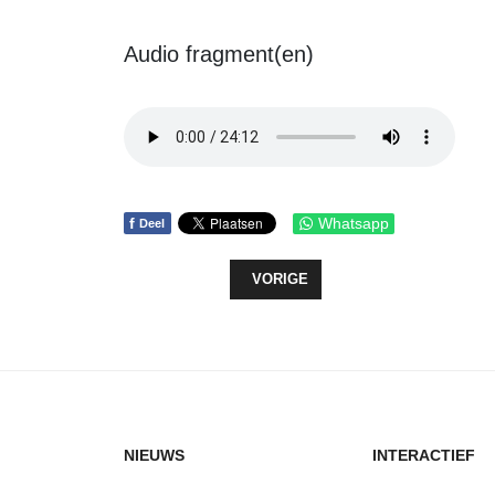
Audio fragment(en)
f
Whatsapp
Deel
VORIG ARTIKEL: WETHOUDER HER
VORIGE
NIEUWS
INTERACTIEF