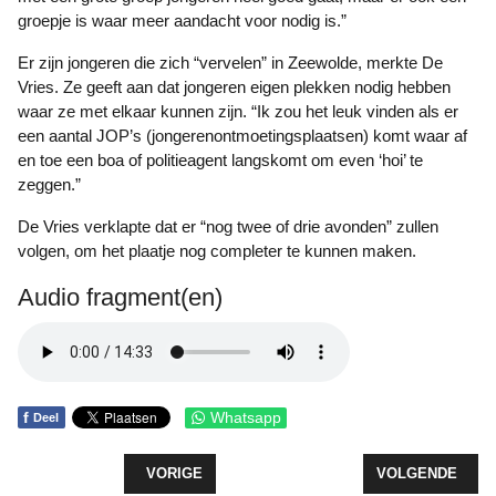
groepje is waar meer aandacht voor nodig is.”
Er zijn jongeren die zich “vervelen” in Zeewolde, merkte De
Vries. Ze geeft aan dat jongeren eigen plekken nodig hebben
waar ze met elkaar kunnen zijn. “Ik zou het leuk vinden als er
een aantal JOP’s (jongerenontmoetingsplaatsen) komt waar af
en toe een boa of politieagent langskomt om even ‘hoi’ te
zeggen.”
De Vries verklapte dat er “nog twee of drie avonden” zullen
volgen, om het plaatje nog completer te kunnen maken.
Audio fragment(en)
f
Whatsapp
Deel
VORIG ARTIKEL: 'MEER ZICHT' OP JONGEREN D
VOLGENDE ARTI
VORIGE
VOLGENDE