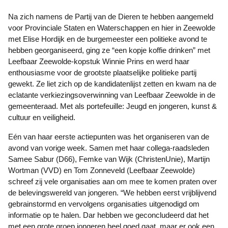
Na zich namens de Partij van de Dieren te hebben aangemeld
voor Provinciale Staten en Waterschappen en hier in Zeewolde
met Elise Hordijk en de burgemeester een politieke avond te
hebben georganiseerd, ging ze “een kopje koffie drinken” met
Leefbaar Zeewolde-kopstuk Winnie Prins en werd haar
enthousiasme voor de grootste plaatselijke politieke partij
gewekt. Ze liet zich op de kandidatenlijst zetten en kwam na de
eclatante verkiezingsoverwinning van Leefbaar Zeewolde in de
gemeenteraad. Met als portefeuille: Jeugd en jongeren, kunst &
cultuur en veiligheid.
Eén van haar eerste actiepunten was het organiseren van de
avond van vorige week. Samen met haar collega-raadsleden
Samee Sabur (D66), Femke van Wijk (ChristenUnie), Martijn
Wortman (VVD) en Tom Zonneveld (Leefbaar Zeewolde)
schreef zij vele organisaties aan om mee te komen praten over
de belevingswereld van jongeren. “We hebben eerst vrijblijvend
gebrainstormd en vervolgens organisaties uitgenodigd om
informatie op te halen. Dar hebben we geconcludeerd dat het
met een grote groep jongeren heel goed gaat, maar er ook een