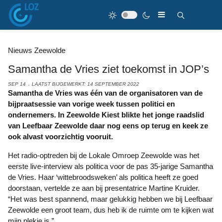
Nieuws Zeewolde
Samantha de Vries ziet toekomst in JOP’s
SEP 14
LAATST BIJGEWERKT: 14 SEPTEMBER 2022
Samantha de Vries was één van de organisatoren van de
bijpraatsessie van vorige week tussen politici en
ondernemers. In Zeewolde Kiest blikte het jonge raadslid
van Leefbaar Zeewolde daar nog eens op terug en keek ze
ook alvast voorzichtig vooruit.
Het radio-optreden bij de Lokale Omroep Zeewolde was het
eerste live-interview als politica voor de pas 35-jarige Samantha
de Vries. Haar ‘wittebroodsweken’ als politica heeft ze goed
doorstaan, vertelde ze aan bij presentatrice Martine Kruider.
“Het was best spannend, maar gelukkig hebben we bij Leefbaar
Zeewolde een groot team, dus heb ik de ruimte om te kijken wat
mijn plekje is.”