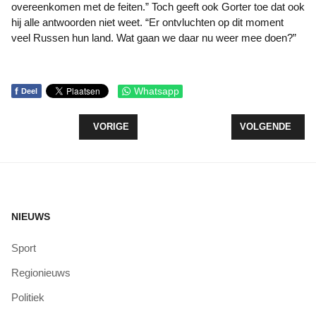
overeenkomen met de feiten.” Toch geeft ook Gorter toe dat ook
hij alle antwoorden niet weet. “Er ontvluchten op dit moment
veel Russen hun land. Wat gaan we daar nu weer mee doen?”
f
Whatsapp
Deel
VORIG ARTIKEL: POLITIE HOORT TWIJFELS OVE
VOLGENDE ARTI
VORIGE
VOLGENDE
NIEUWS
Sport
Regionieuws
Politiek