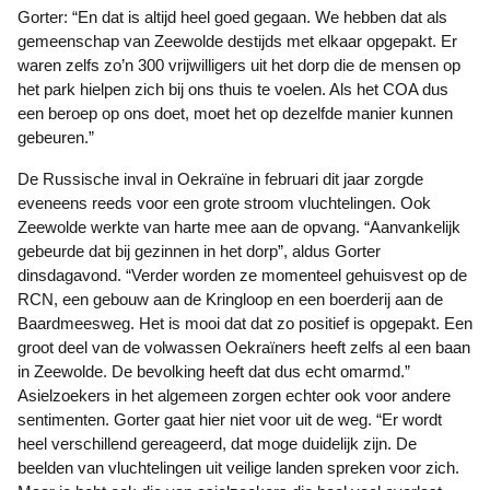
Gorter: “En dat is altijd heel goed gegaan. We hebben dat als
gemeenschap van Zeewolde destijds met elkaar opgepakt. Er
waren zelfs zo’n 300 vrijwilligers uit het dorp die de mensen op
het park hielpen zich bij ons thuis te voelen. Als het COA dus
een beroep op ons doet, moet het op dezelfde manier kunnen
gebeuren.”
De Russische inval in Oekraïne in februari dit jaar zorgde
eveneens reeds voor een grote stroom vluchtelingen. Ook
Zeewolde werkte van harte mee aan de opvang. “Aanvankelijk
gebeurde dat bij gezinnen in het dorp”, aldus Gorter
dinsdagavond. “Verder worden ze momenteel gehuisvest op de
RCN, een gebouw aan de Kringloop en een boerderij aan de
Baardmeesweg. Het is mooi dat dat zo positief is opgepakt. Een
groot deel van de volwassen Oekraïners heeft zelfs al een baan
in Zeewolde. De bevolking heeft dat dus echt omarmd.”
Asielzoekers in het algemeen zorgen echter ook voor andere
sentimenten. Gorter gaat hier niet voor uit de weg. “Er wordt
heel verschillend gereageerd, dat moge duidelijk zijn. De
beelden van vluchtelingen uit veilige landen spreken voor zich.