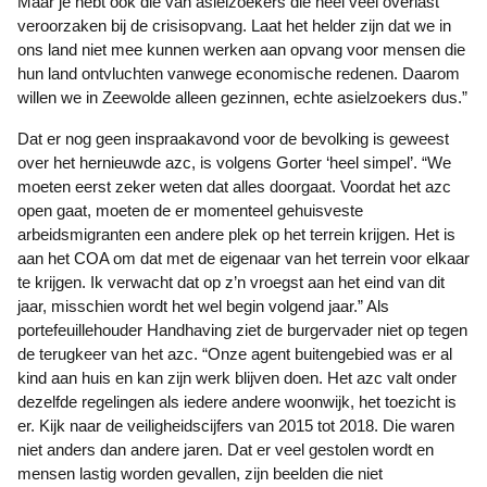
Maar je hebt ook die van asielzoekers die heel veel overlast
veroorzaken bij de crisisopvang. Laat het helder zijn dat we in
ons land niet mee kunnen werken aan opvang voor mensen die
hun land ontvluchten vanwege economische redenen. Daarom
willen we in Zeewolde alleen gezinnen, echte asielzoekers dus.”
Dat er nog geen inspraakavond voor de bevolking is geweest
over het hernieuwde azc, is volgens Gorter ‘heel simpel’. “We
moeten eerst zeker weten dat alles doorgaat. Voordat het azc
open gaat, moeten de er momenteel gehuisveste
arbeidsmigranten een andere plek op het terrein krijgen. Het is
aan het COA om dat met de eigenaar van het terrein voor elkaar
te krijgen. Ik verwacht dat op z’n vroegst aan het eind van dit
jaar, misschien wordt het wel begin volgend jaar.” Als
portefeuillehouder Handhaving ziet de burgervader niet op tegen
de terugkeer van het azc. “Onze agent buitengebied was er al
kind aan huis en kan zijn werk blijven doen. Het azc valt onder
dezelfde regelingen als iedere andere woonwijk, het toezicht is
er. Kijk naar de veiligheidscijfers van 2015 tot 2018. Die waren
niet anders dan andere jaren. Dat er veel gestolen wordt en
mensen lastig worden gevallen, zijn beelden die niet