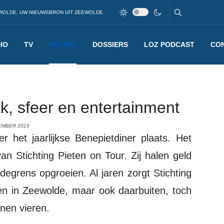
WOLDE, UW NIEUWSBRON UIT ZEEWOLDE
IO
TV
NIEUWS
DOSSIERS
LOZ PODCAST
CO
k, sfeer en entertainment
EMBER 2019
van Stichting Pieten on Tour. Zij halen geld
egrens opgroeien. Al jaren zorgt Stichting
en in Zeewolde, maar ook daarbuiten, toch
nnen vieren.