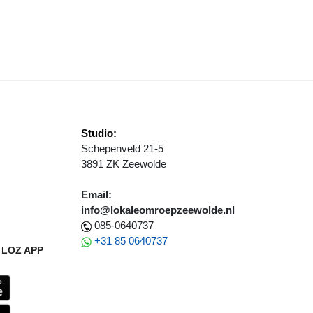
ED MEE OP PIETENONTOURVEILING.NL EN STEUN HET GOEDE DOEL
Studio:
Schepenveld 21-5
3891 ZK Zeewolde
Email:
info@lokaleomroepzeewolde.nl
085-0640737
+31 85 0640737
LOZ APP