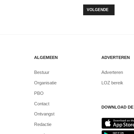
 17E EDITIE VAN DE ROTARY NIEUWJAARSDUIK ZEEWOLDE!
VOLGENDE ARTIKEL: BI
VOLGENDE
ALGEMEEN
ADVERTEREN
Bestuur
Adverteren
Organisatie
LOZ bereik
PBO
Contact
DOWNLOAD DE 
Ontvangst
Redactie