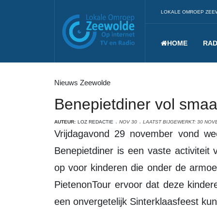
LOKALE OMROEP ZEE
HOME
RAD
Nieuws Zeewolde
Benepietdiner vol smaa
AUTEUR:
LOZ REDACTIE
NOV 30
LAATST BIJGEWERKT: 30 NOV
Vrijdagavond 29 november vond weer het jaarlijkse Benepietdiner plaats. Het
Benepietdiner is een vaste activiteit 
op voor kinderen die onder de armoed
PietenonTour ervoor dat deze kinder
een onvergetelijk Sinterklaasfeest ku