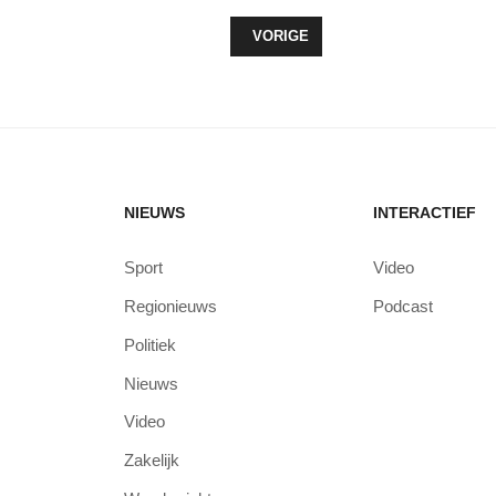
VORIG ARTIKEL: DOE MEE AAN DE
VORIGE
NIEUWS
INTERACTIEF
Sport
Video
Regionieuws
Podcast
Politiek
Nieuws
Video
Zakelijk