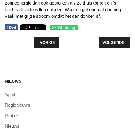
zonneenergie dan ook gebruiken als ze thuiskomen en ‘s
nachts de auto willen opladen. Want nu gebeurt dat dan nog
vaak met grijze stroom omdat het dan donker is”.
f
Whatsapp
Deel
VORIG ARTIKEL: TEYLINGEN 46 HEEFT DE MOOIS
VOLGENDE ARTI
VORIGE
VOLGENDE
NIEUWS
Sport
Regionieuws
Politiek
Nieuws