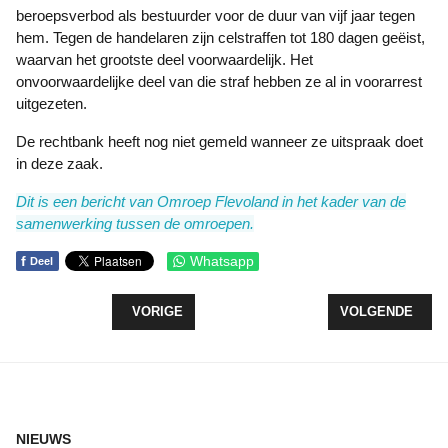
beroepsverbod als bestuurder voor de duur van vijf jaar tegen
hem. Tegen de handelaren zijn celstraffen tot 180 dagen geëist,
waarvan het grootste deel voorwaardelijk. Het
onvoorwaardelijke deel van die straf hebben ze al in voorarrest
uitgezeten.
De rechtbank heeft nog niet gemeld wanneer ze uitspraak doet
in deze zaak.
Dit is een bericht van Omroep Flevoland in het kader van de
samenwerking tussen de omroepen.
f
Whatsapp
Deel
VORIG ARTIKEL: OPPOSITIE STELT VRAGEN OV
VOLGENDE ARTI
VORIGE
VOLGENDE
NIEUWS