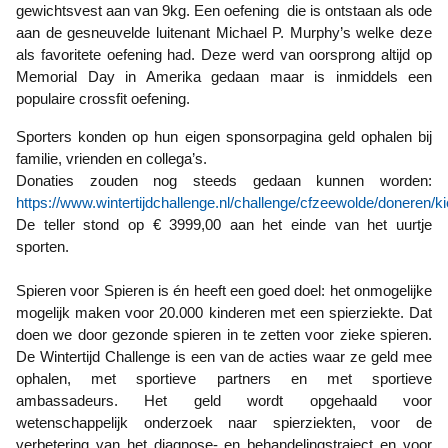
gewichtsvest aan van 9kg. Een oefening die is ontstaan als ode
aan de gesneuvelde luitenant Michael P. Murphy’s welke deze
als favoritete oefening had. Deze werd van oorsprong altijd op
Memorial Day in Amerika gedaan maar is inmiddels een
populaire crossfit oefening.
Sporters konden op hun eigen sponsorpagina geld ophalen bij
familie, vrienden en collega’s.
Donaties zouden nog steeds gedaan kunnen worden:
https://www.wintertijdchallenge.nl/challenge/cfzeewolde/doneren/k
De teller stond op € 3999,00 aan het einde van het uurtje
sporten.
Spieren voor Spieren is én heeft een goed doel: het onmogelijke
mogelijk maken voor 20.000 kinderen met een spierziekte. Dat
doen we door gezonde spieren in te zetten voor zieke spieren.
De Wintertijd Challenge is een van de acties waar ze geld mee
ophalen, met sportieve partners en met sportieve
ambassadeurs. Het geld wordt opgehaald voor
wetenschappelijk onderzoek naar spierziekten, voor de
verbetering van het diagnose- en behandelingstraject en voor