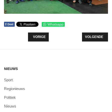
f
Whatsapp
Deel
VORIG ARTIKEL: "ZEEWOLDE IS TROTS OP DE 
VOLGENDE ARTI
VORIGE
VOLGENDE
NIEUWS
Sport
Regionieuws
Politiek
Nieuws