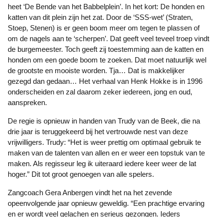
heet ‘De Bende van het Babbelplein’. In het kort: De honden en
katten van dit plein zijn het zat. Door de ‘SSS-wet’ (Straten,
Stoep, Stenen) is er geen boom meer om tegen te plassen of
om de nagels aan te ‘scherpen’. Dat geeft veel teveel troep vindt
de burgemeester. Toch geeft zij toestemming aan de katten en
honden om een goede boom te zoeken. Dat moet natuurlijk wel
de grootste en mooiste worden. Tja… Dat is makkelijker
gezegd dan gedaan… Het verhaal van Henk Hokke is in 1996
onderscheiden en zal daarom zeker iedereen, jong en oud,
aanspreken.
De regie is opnieuw in handen van Trudy van de Beek, die na
drie jaar is teruggekeerd bij het vertrouwde nest van deze
vrijwilligers. Trudy: “Het is weer prettig om optimaal gebruik te
maken van de talenten van allen en er weer een topstuk van te
maken. Als regisseur leg ik uiteraard iedere keer weer de lat
hoger.” Dit tot groot genoegen van alle spelers.
Zangcoach Gera Anbergen vindt het na het zevende
opeenvolgende jaar opnieuw geweldig. “Een prachtige ervaring
en er wordt veel gelachen en serieus gezongen. Ieders