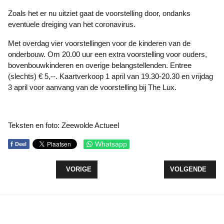
Zoals het er nu uitziet gaat de voorstelling door, ondanks
eventuele dreiging van het coronavirus.
Met overdag vier voorstellingen voor de kinderen van de
onderbouw. Om 20.00 uur een extra voorstelling voor ouders,
bovenbouwkinderen en overige belangstellenden. Entree
(slechts) € 5,--. Kaartverkoop 1 april van 19.30-20.30 en vrijdag
3 april voor aanvang van de voorstelling bij The Lux.
Teksten en foto: Zeewolde Actueel
f
Whatsapp
Deel
VORIG ARTIKEL: ZING MEE IN HET WERELDKOOR
VOLGENDE ARTIK
VORIGE
VOLGENDE