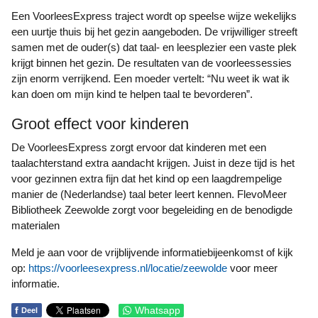
Een VoorleesExpress traject wordt op speelse wijze wekelijks
een uurtje thuis bij het gezin aangeboden. De vrijwilliger streeft
samen met de ouder(s) dat taal- en leesplezier een vaste plek
krijgt binnen het gezin. De resultaten van de voorleessessies
zijn enorm verrijkend. Een moeder vertelt: “Nu weet ik wat ik
kan doen om mijn kind te helpen taal te bevorderen”.
Groot effect voor kinderen
De VoorleesExpress zorgt ervoor dat kinderen met een
taalachterstand extra aandacht krijgen. Juist in deze tijd is het
voor gezinnen extra fijn dat het kind op een laagdrempelige
manier de (Nederlandse) taal beter leert kennen. FlevoMeer
Bibliotheek Zeewolde zorgt voor begeleiding en de benodigde
materialen
Meld je aan voor de vrijblijvende informatiebijeenkomst of kijk
op:
https://voorleesexpress.nl/locatie/zeewolde
voor meer
informatie.
f
Whatsapp
Deel