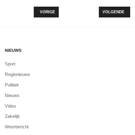
VORIG ARTIKEL: HELMA LODDERS LUIDT DE STI
VOLGENDE ARTI
VORIGE
VOLGENDE
NIEUWS
Sport
Regionieuws
Politiek
Nieuws
Video
Zakelijk
Weerbericht