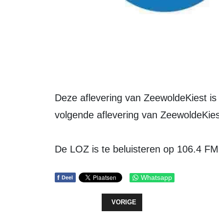
Deze aflevering van ZeewoldeKiest is de laatste voor het Zomerreces, de
volgende aflevering van ZeewoldeKies
De LOZ is te beluisteren op 106.4 FM
f
Whatsapp
Deel
VORIG ARTIKEL: EGZ HEEFT EIGE
VORIGE