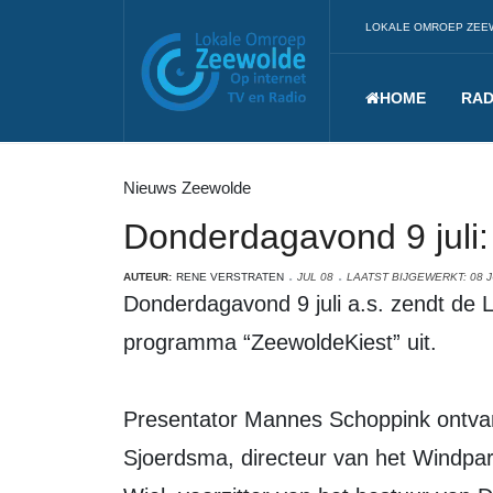
LOKALE OMROEP ZEE
HOME
RAD
Nieuws Zeewolde
Donderdagavond 9 juli:
AUTEUR:
RENE VERSTRATEN
JUL 08
LAATST BIJGEWERKT: 08 J
Donderdagavond 9 juli a.s. zendt de LOZ van 20.00 uur tot 21.00 uur het
programma “ZeewoldeKiest” uit.
Presentator Mannes Schoppink ontvan
Sjoerdsma, directeur van het Windpar