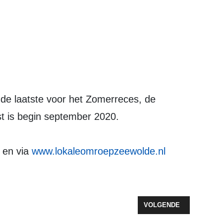
t is begin september 2020.
 en via
www.lokaleomroepzeewolde.nl
N PLEK IN ZEEWOLDE
VOLGENDE ARTIKEL: A
VOLGENDE