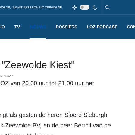
WOLDE, UW NIEUWSBRON UIT ZEEWOLDE
IO
TV
NIEUWS
DOSSIERS
LOZ PODCAST
CO
 "Zeewolde Kiest"
ULI 2020
gt als gasten de heren Sjoerd Sieburgh
k Zeewolde BV, en de heer Berthil van de