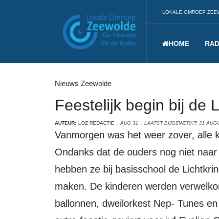
LOKALE OMROEP ZEE
HOME
RAD
Nieuws Zeewolde
Feestelijk begin bij de 
AUTEUR:
LOZ REDACTIE
AUG 31
LAATST BIJGEWERKT: 31 AUG
Vanmorgen was het weer zover, alle kinderen mochten weer naar school!
Ondanks dat de ouders nog niet naar 
hebben ze bij basisschool de Lichtkri
maken. De kinderen werden verwelkom
ballonnen, dweilorkest Nep- Tunes en