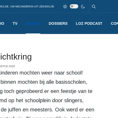
WOLDE, UW NIEUWSBRON UIT ZEEWOLDE
IO
TV
NIEUWS
DOSSIERS
LOZ PODCAST
CO
Lichtkring
USTUS 2020
binnen mochten bij alle basisscholen,
ng toch geprobeerd er een feestje van te
d op het schoolplein door slingers,
 de juffen en meesters. Ook werd er een