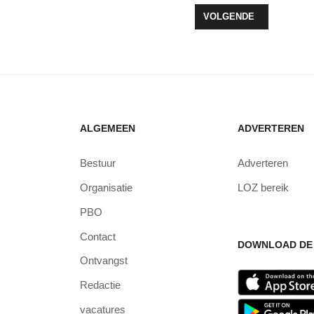
T 3E APPARTEMENTENCOMPLEX
VOLGENDE ARTIKEL: W
VOLGENDE
ALGEMEEN
ADVERTEREN
Bestuur
Adverteren
Organisatie
LOZ bereik
PBO
Contact
DOWNLOAD DE 
Ontvangst
Redactie
vacatures