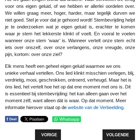
voor ons eigen geluid, of we hebben er allerlei oordelen over.
We willen graag meer, hoger, harder, maar tegelijk durven we
niet goed. Stel je voor dat je gehoord wordt! Stembevrijding helpt
je te onderzoeken wat je eigen geluid is, erachter te komen
waar je stem het lekkerste klinkt of voelt. En vooral te voelen
wanneer onze stem ‘waar’ is. Wanneer vertelt onze stem echt
iets over onszelf, over onze verlangens, onze vreugde, onze
pijn, kortom: over onze ziel?
Elk mens heeft een geheel eigen geluid waarmee we ons
unieke verhaal vertellen. Ons lied klinkt misschien verlegen, blij,
verdrietig, mooi, geschrokken, ontroerd, verheugd. Maar het is
óns lied, het vertelt hoe het op dat ene moment met ons is. Dit
is essentieel bij stembevrijding: het kan alleen gaan over het
moment zélf, want alleen dát is waar. Op dat moment. Meer
informatie hierover staat op de
website van de Verbeelding.
f
Whatsapp
Deel
VORIG ARTIKEL: OORLOGSMONUMENT IN ZEEWO
VOLGENDE ARTI
VORIGE
VOLGENDE