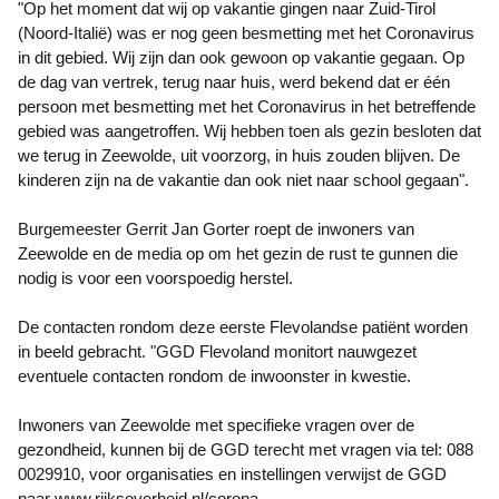
"Op het moment dat wij op vakantie gingen naar Zuid-Tirol
(Noord-Italië) was er nog geen besmetting met het Coronavirus
in dit gebied. Wij zijn dan ook gewoon op vakantie gegaan. Op
de dag van vertrek, terug naar huis, werd bekend dat er één
persoon met besmetting met het Coronavirus in het betreffende
gebied was aangetroffen. Wij hebben toen als gezin besloten dat
we terug in Zeewolde, uit voorzorg, in huis zouden blijven. De
kinderen zijn na de vakantie dan ook niet naar school gegaan".
Burgemeester Gerrit Jan Gorter roept de inwoners van
Zeewolde en de media op om het gezin de rust te gunnen die
nodig is voor een voorspoedig herstel.
De contacten rondom deze eerste Flevolandse patiënt worden
in beeld gebracht. "GGD Flevoland monitort nauwgezet
eventuele contacten rondom de inwoonster in kwestie.
Inwoners van Zeewolde met specifieke vragen over de
gezondheid, kunnen bij de GGD terecht met vragen via tel: 088
0029910, voor organisaties en instellingen verwijst de GGD
naar www.rijksoverheid.nl/corona.