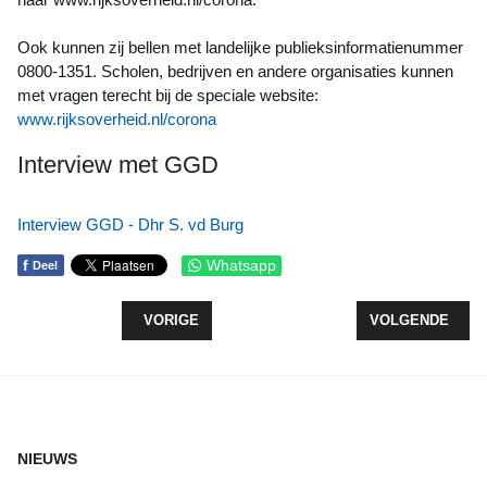
Ook kunnen zij bellen met landelijke publieksinformatienummer
0800-1351. Scholen, bedrijven en andere organisaties kunnen
met vragen terecht bij de speciale website:
www.rijksoverheid.nl/corona
Interview met GGD
Interview GGD - Dhr S. vd Burg
f
Whatsapp
Deel
VORIG ARTIKEL: OPROEP HARTSTICHTING COLLEC
VOLGENDE ARTI
VORIGE
VOLGENDE
NIEUWS