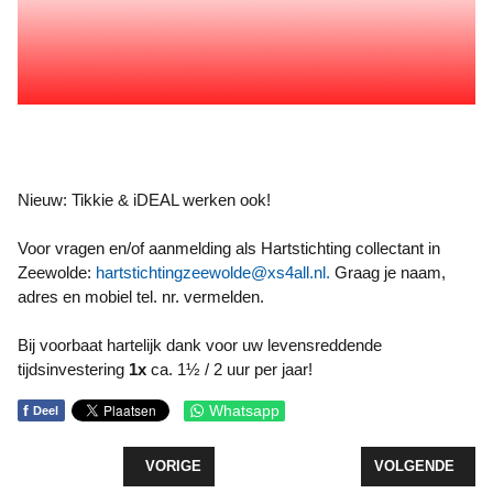
Nieuw: Tikkie & iDEAL werken ook!
Voor vragen en/of aanmelding als Hartstichting collectant in
Zeewolde:
hartstichtingzeewolde@xs4all.nl
.
Graag je naam,
adres en mobiel tel. nr. vermelden.
Bij voorbaat hartelijk dank voor uw levensreddende
tijdsinvestering
1x
ca. 1½ / 2 uur per jaar!
f
Whatsapp
Deel
VORIG ARTIKEL: PIONIERSWANDELING LAAKSE S
VOLGENDE ARTI
VORIGE
VOLGENDE