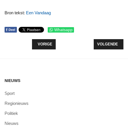
Bron tekst:
Een Vandaag
f
Whatsapp
Deel
VORIG ARTIKEL: EERSTE BESMETTING CORONAV
VOLGENDE ARTI
VORIGE
VOLGENDE
NIEUWS
Sport
Regionieuws
Politiek
Nieuws