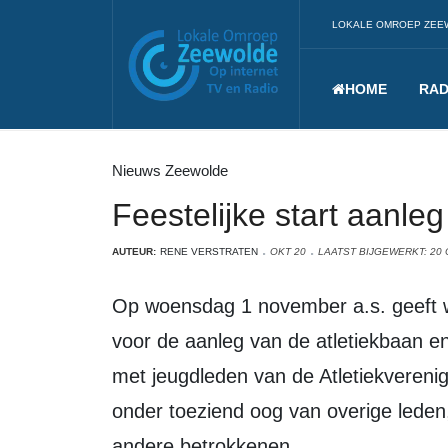
LOKALE OMROEP ZEE
HOME
RAD
Nieuws Zeewolde
Feestelijke start aanleg
AUTEUR:
RENE VERSTRATEN
OKT 20
LAATST BIJGEWERKT: 20
Op woensdag 1 november a.s. geeft wethouder Zijlstra het officiële startsein
voor de aanleg van de atletiekbaan en
met jeugdleden van de Atletiekverenig
onder toeziend oog van overige leden
andere betrokkenen.