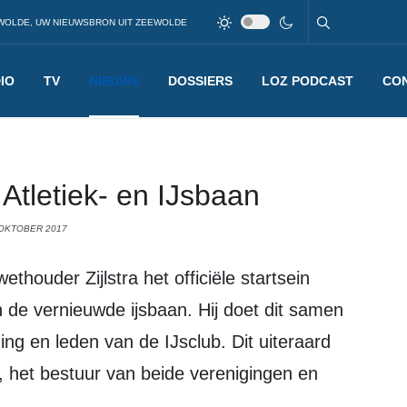
WOLDE, UW NIEUWSBRON UIT ZEEWOLDE
IO
TV
NIEUWS
DOSSIERS
LOZ PODCAST
CO
 Atletiek- en IJsbaan
 OKTOBER 2017
 de vernieuwde ijsbaan. Hij doet dit samen
ing en leden van de IJsclub. Dit uiteraard
, het bestuur van beide verenigingen en