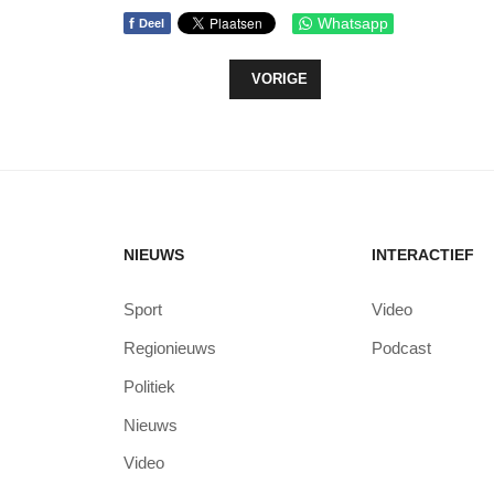
f
Whatsapp
Deel
VORIG ARTIKEL: INFORMATIEAVO
VORIGE
NIEUWS
INTERACTIEF
Sport
Video
Regionieuws
Podcast
Politiek
Nieuws
Video