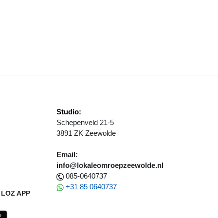
OORTGANG SOCIAAL DOMEIN EN VERANDERINGEN (UPDATE)
Studio:
Schepenveld 21-5
3891 ZK Zeewolde
Email:
info@lokaleomroepzeewolde.nl
085-0640737
+31 85 0640737
LOZ APP