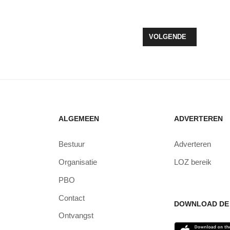
ND ZEEWOLDE WINTERWORLD
VOLGENDE ARTIKEL: V
VOLGENDE
ALGEMEEN
ADVERTEREN
Bestuur
Adverteren
Organisatie
LOZ bereik
PBO
Contact
DOWNLOAD DE 
Ontvangst