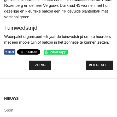
Rozenberg en de heer Vergouw, Duifkruid 49 wonnen met hun
gezellige en kleurrijke balkon een rijk gevulde plantenbak met
verticaal groen.
Tuinwedstrijd
Woonpalet organiseert elk jaar de tuinwedstrijd om zo huurders
met een mooie tuin of balkon in het zonnetje te kunnen zetten.
f
Whatsapp
Deel
VORIG ARTIKEL: WELZIJN START MET 'GEZELLIG
VOLGENDE ARTI
VORIGE
VOLGENDE
NIEUWS
Sport