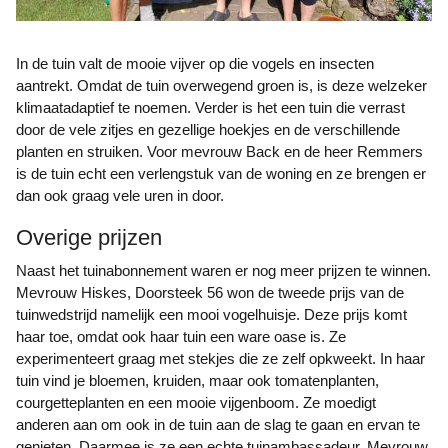
In de tuin valt de mooie vijver op die vogels en insecten
aantrekt. Omdat de tuin overwegend groen is, is deze welzeker
klimaatadaptief te noemen. Verder is het een tuin die verrast
door de vele zitjes en gezellige hoekjes en de verschillende
planten en struiken. Voor mevrouw Back en de heer Remmers
is de tuin echt een verlengstuk van de woning en ze brengen er
dan ook graag vele uren in door.
Overige prijzen
Naast het tuinabonnement waren er nog meer prijzen te winnen.
Mevrouw Hiskes, Doorsteek 56 won de tweede prijs van de
tuinwedstrijd namelijk een mooi vogelhuisje. Deze prijs komt
haar toe, omdat ook haar tuin een ware oase is. Ze
experimenteert graag met stekjes die ze zelf opkweekt. In haar
tuin vind je bloemen, kruiden, maar ook tomatenplanten,
courgetteplanten en een mooie vijgenboom. Ze moedigt
anderen aan om ook in de tuin aan de slag te gaan en ervan te
genieten. Daarmee is ze een echte tuinambassadeur. Mevrouw