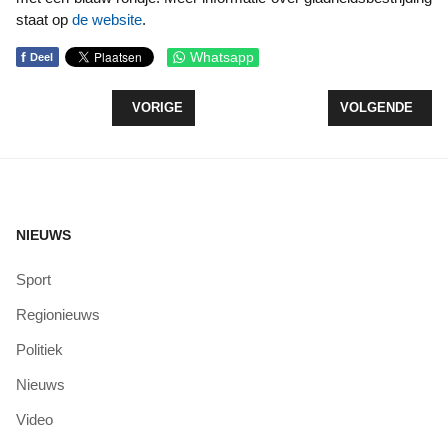
staat op
de website
.
f
Whatsapp
Deel
VORIG ARTIKEL: WIJZIGINGEN AFVALINZAMELIN
VOLGENDE ARTI
VORIGE
VOLGENDE
NIEUWS
Sport
Regionieuws
Politiek
Nieuws
Video