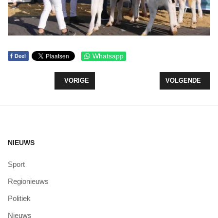
f
Whatsapp
Deel
VORIG ARTIKEL: CULTUUR- EN SPORTMANIFESTATI
VOLGENDE ARTI
VORIGE
VOLGENDE
NIEUWS
Sport
Regionieuws
Politiek
Nieuws