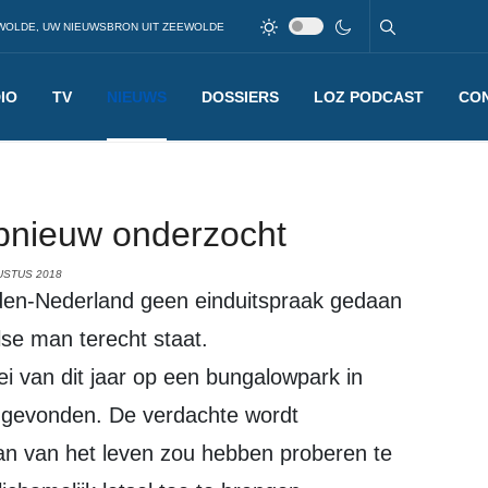
WOLDE, UW NIEUWSBRON UIT ZEEWOLDE
IO
TV
NIEUWS
DOSSIERS
LOZ PODCAST
CO
opnieuw onderzocht
USTUS 2018
olse man terecht staat.
i van dit jaar op een bungalowpark in
s gevonden. De verdachte wordt
n van het leven zou hebben proberen te