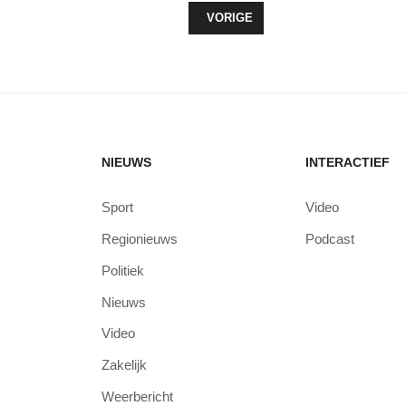
VORIG ARTIKEL: 30E EDITIE ZEEW
VORIGE
NIEUWS
INTERACTIEF
Sport
Video
Regionieuws
Podcast
Politiek
Nieuws
Video
Zakelijk
Weerbericht