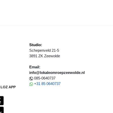
PENLUCHT BIOSCOOP OP HET WOLDSTRAND IN ZEEWOLDE
Studio:
Schepenveld 21-5
3891 ZK Zeewolde
Email:
info@lokaleomroepzeewolde.nl
085-0640737
+31 85 0640737
LOZ APP