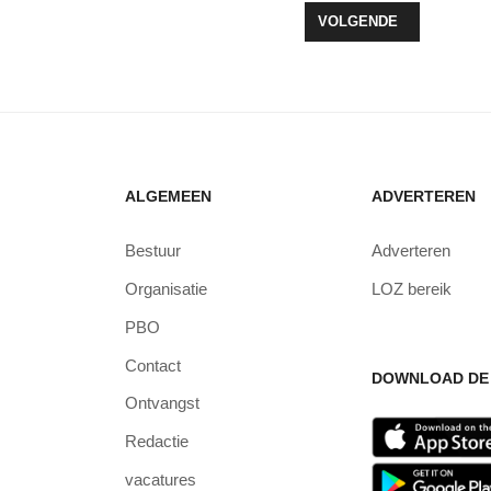
OLDE BIJ DE PINKEN GOED BEZOCHT
VOLGENDE ARTIKEL: O
VOLGENDE
ALGEMEEN
ADVERTEREN
Bestuur
Adverteren
Organisatie
LOZ bereik
PBO
Contact
DOWNLOAD DE 
Ontvangst
Redactie
vacatures