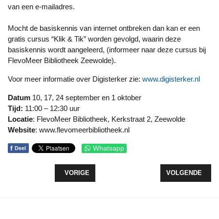
van een e-mailadres.
Mocht de basiskennis van internet ontbreken dan kan er een
gratis cursus “Klik & Tik” worden gevolgd, waarin deze
basiskennis wordt aangeleerd, (informeer naar deze cursus bij
FlevoMeer Bibliotheek Zeewolde).
Voor meer informatie over Digisterker zie:
www.digisterker.nl
Datum
10, 17, 24 september en 1 oktober
Tijd:
11:00 – 12:30 uur
Locatie
: FlevoMeer Bibliotheek, Kerkstraat 2, Zeewolde
Website
: www.flevomeerbibliotheek.nl
f
Whatsapp
Deel
VORIG ARTIKEL: WERKZAAMHEDEN SPIEKWEG I
VOLGENDE ARTI
VORIGE
VOLGENDE