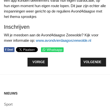
een app konden deelnemers vanaf hun eigen startlocatie, op
hun eigen moment hun eigen route lopen. Dit jaar zijn echter alle
inspanningen weer gericht op de reguliere Avond4daagse met
het thema sprookjes
Inschrijven
Wil je meedoen aan de Avond4daagse Zeewolde? Kijk voor
meer informatie op:
www.avondvierdaagsezeewolde.nl
f
Whatsapp
Deel
VORIG ARTIKEL: ZEEWOLDE ENDURANCE GASTHE
VOLGENDE ARTI
VORIGE
VOLGENDE
NIEUWS
Sport