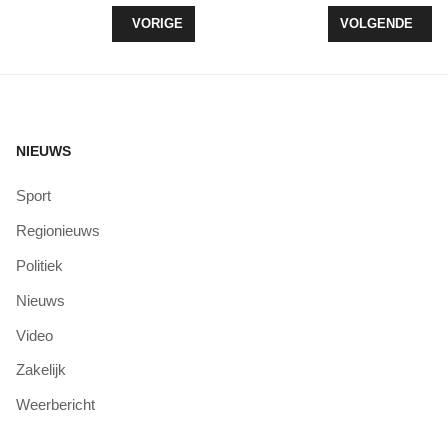
VORIG ARTIKEL: ZEEWOLDE WORDT WAKKER TUS
VOLGENDE ARTI
VORIGE
VOLGENDE
NIEUWS
Sport
Regionieuws
Politiek
Nieuws
Video
Zakelijk
Weerbericht