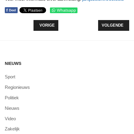
f
Whatsapp
Deel
VORIG ARTIKEL: ONDERZOEK OP VAKANTIEPAR
VOLGENDE ARTI
VORIGE
VOLGENDE
NIEUWS
Sport
Regionieuws
Politiek
Nieuws
Video
Zakelijk