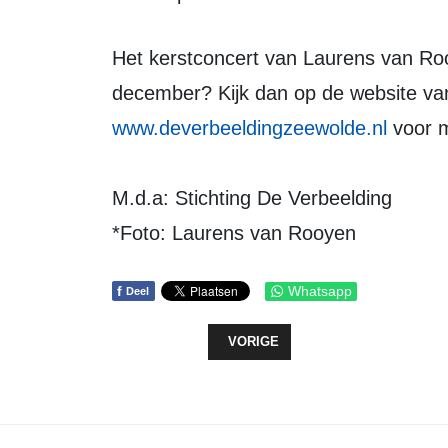
Het kerstconcert van Laurens van Rooyen bijwonen op zaterdagavond 14
december? Kijk dan op de website va
www.deverbeeldingzeewolde.nl
voor m
M.d.a: Stichting De Verbeelding
*Foto: Laurens van Rooyen
f
Whatsapp
Deel
VORIG ARTIKEL: INSCHRIJVING J
VORIGE