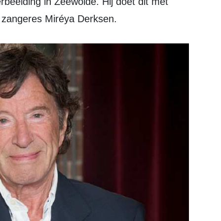
erbeelding in Zeewolde. Hij doet dit met
e zangeres Miréya Derksen.