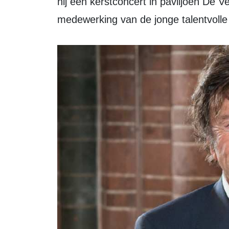
hij een kerstconcert in paviljoen De V
medewerking van de jonge talentvoll