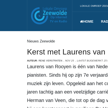
LOKALE OMROEP ZEE
HOME
RAD
Nieuws Zeewolde
Kerst met Laurens van
AUTEUR:
RENE VERSTRATEN
NOV 25
LAATST BIJGEWERKT: 25
Laurens van Rooyen is één van Nederlands bekendste (film)componisten en
pianisten. Sinds hij op zijn 7e verjaar
muziek zijn leven. Opgeleid aan het c
jaren tachtig aan een veelzijdige car
Herman van Veen, die tot op de dag 