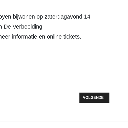
n De Verbeelding
eer informatie en online tickets.
ANTJE BETON COLLECTE GEOPEND
VOLGENDE ARTIKEL: GE
VOLGENDE