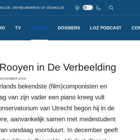
WOLDE, UW NIEUWSBRON UIT ZEEWOLDE
IO
TV
NIEUWS
DOSSIERS
LOZ PODCAST
CO
 Rooyen in De Verbeelding
 NOVEMBER 2019
dag van zijn vader een piano kreeg vult
onservatorium van Utrecht begon hij in de
rière, aanvankelijk samen met medestudent
van vandaag voortduurt. In december geeft