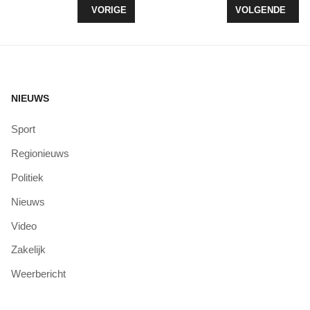
VORIG ARTIKEL: OMROEPERS GEZOCHT VOOR 
VOLGENDE ARTI
VORIGE
VOLGENDE
NIEUWS
Sport
Regionieuws
Politiek
Nieuws
Video
Zakelijk
Weerbericht