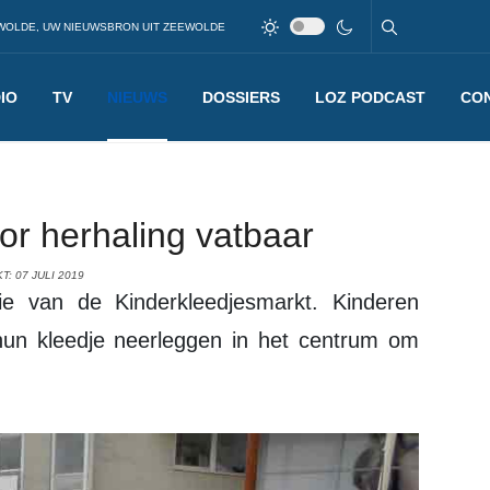
WOLDE, UW NIEUWSBRON UIT ZEEWOLDE
IO
TV
NIEUWS
DOSSIERS
LOZ PODCAST
CO
or herhaling vatbaar
: 07 JULI 2019
un kleedje neerleggen in het centrum om