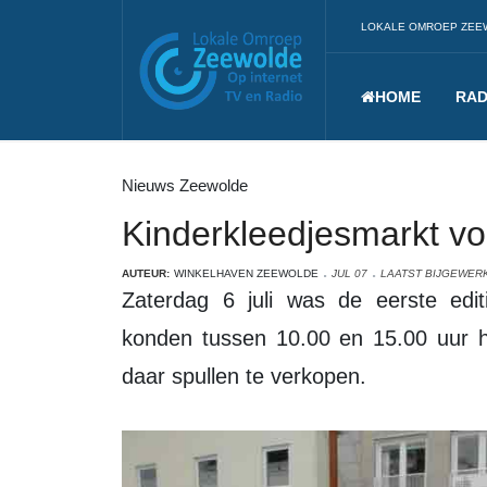
LOKALE OMROEP ZEE
HOME
RAD
Nieuws Zeewolde
Kinderkleedjesmarkt vo
AUTEUR:
WINKELHAVEN ZEEWOLDE
JUL 07
LAATST BIJGEWERKT
Zaterdag 6 juli was de eerste editie van de Kinderkleedjesmarkt. Kinderen
konden tussen 10.00 en 15.00 uur h
daar spullen te verkopen.