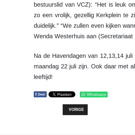
bestuurslid van VCZ): “Het is leuk o
zo een vrolijk, gezellig Kerkplein te
duidelijk.” “We zullen even kijken wa
Wenda Westerhuis aan (Secretariaat 
Na de Havendagen van 12,13,14 juli zal de eerste van drie zomerbraderieën op
maandag 22 juli zijn. Ook daar met all
leeftijd!
f
Whatsapp
Deel
VORIG ARTIKEL: BOUW APPARTEM
VORIGE