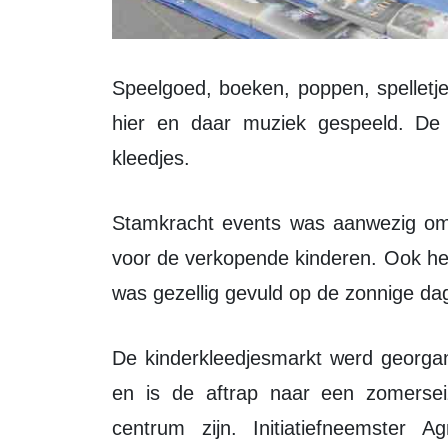
Speelgoed, boeken, poppen, spelletjes werden allemaal uitgestald. Ook werd er
hier en daar muziek gespeeld. De 
kleedjes.
Stamkracht events was aanwezig om pannenkoeken te verkopen en had ranja
voor de verkopende kinderen. Ook het
was gezellig gevuld op de zonnige da
De kinderkleedjesmarkt werd georganiseerd door Zeewolde Winkelhaven (VCZ)
en is de aftrap naar een zomerseizo
centrum zijn. Initiatiefneemster