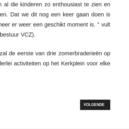
m al die kinderen zo enthousiast te zien en
 zien. Dat we dit nog een keer gaan doen is
nneer er weer een geschikt moment is. ” vult
bestuur VCZ).
erlei activiteiten op het Kerkplein voor elke
ENTENCOMPLEX GIZEH GESTART 33 REGULIERE HUUR- EN 16 ZORG
VOLGENDE ARTIKEL: 4
VOLGENDE