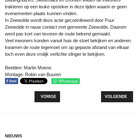
trakteren op een leuke opsteker in deze tijden waarin er geen
evenementen plaats kunnen vinden.
In Zeewolde wordt deze actie gecoördineerd door Puur
Zeewolde in nauw contact met gemeente Zeewolde. Daarom
werd pas kort van tevoren de route bekend gemaakt.
Veel inwoners konden vanuit huis de stoet bekijken en anderen
kwamen de route tegemoet om op gepaste afstand van elkaar
toch even deze vrolijk verlichte slinger te bekijken.
Beelden: Martin Moens
Montage: Robin van Buuren
f
Whatsapp
Deel
VORIG ARTIKEL: VERKOOP KLEDING VOOR GOED
VOLGENDE ARTI
VORIGE
VOLGENDE
NIEUWS