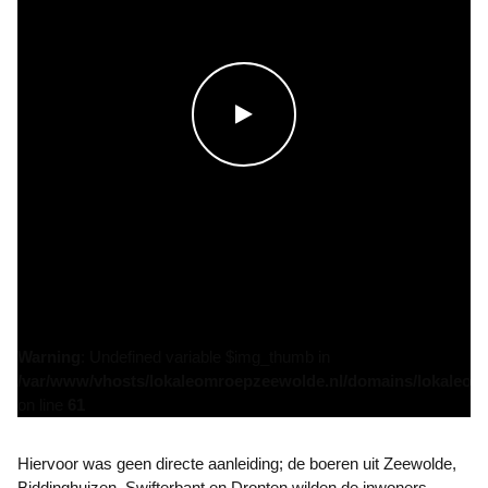
WATCH THE VIDEO
Warning
: Undefined variable $img_thumb in
/var/www/vhosts/lokaleomroepzeewolde.nl/domains/lokaleomro
on line
61
Hiervoor was geen directe aanleiding; de boeren uit Zeewolde,
Biddinghuizen, Swifterbant en Dronten wilden de inwoners