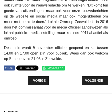
ook ruimte voor de nieuwsredactie om te werken. “Dit komt ten
goede van uitzendingen, maar ook voor onze nieuwsberichten
op de website en social media maar ook mogelijkheden om
meer met beeld te doen.” Lokale Omroep Zeewolde is in 2016
door het commissariaat voor de media officieel aangewezen als
lokaal publieke media instelling, maar is sinds 2011 al actief als
omroep.
De studio wordt 9 november officieel geopend en zal tussen
14.00 en 17.00 open zijn voor publiek. Wees dan ook welkom
op Schepenveld 21-05 in Zeewolde.
f
Whatsapp
Deel
VORIG ARTIKEL: WORKSHOP 'FAALANGST THEATE
VOLGENDE ARTIK
VORIGE
VOLGENDE