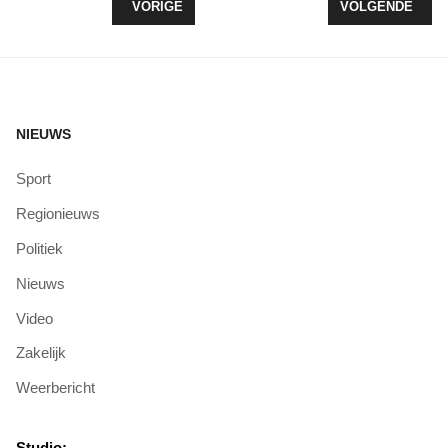
VORIG ARTIKEL: PETITIE TEGEN WOONTOREN IN
VOLGENDE ARTI
VORIGE
VOLGENDE
NIEUWS
Sport
Regionieuws
Politiek
Nieuws
Video
Zakelijk
Weerbericht
Studio: