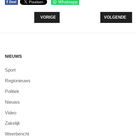
f
Whatsapp
Deel
VORIG ARTIKEL: BURGEMEESTER MAAKT ZICH G
VOLGENDE ARTI
VORIGE
VOLGENDE
NIEUWS
Sport
Regionieuws
Politiek
Nieuws
Video
Zakelijk
Weerbericht