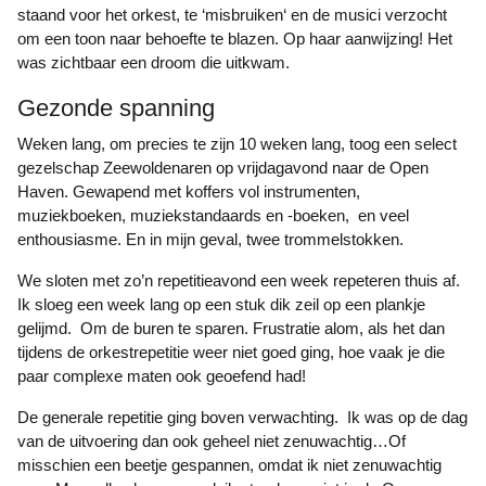
staand voor het orkest, te ‘misbruiken‘ en de musici verzocht
om een toon naar behoefte te blazen. Op haar aanwijzing! Het
was zichtbaar een droom die uitkwam.
Gezonde spanning
Weken lang, om precies te zijn 10 weken lang, toog een select
gezelschap Zeewoldenaren op vrijdagavond naar de Open
Haven. Gewapend met koffers vol instrumenten,
muziekboeken, muziekstandaards en -boeken, en veel
enthousiasme. En in mijn geval, twee trommelstokken.
We sloten met zo’n repetitieavond een week repeteren thuis af.
Ik sloeg een week lang op een stuk dik zeil op een plankje
gelijmd. Om de buren te sparen. Frustratie alom, als het dan
tijdens de orkestrepetitie weer niet goed ging, hoe vaak je die
paar complexe maten ook geoefend had!
De generale repetitie ging boven verwachting. Ik was op de dag
van de uitvoering dan ook geheel niet zenuwachtig…Of
misschien een beetje gespannen, omdat ik niet zenuwachtig