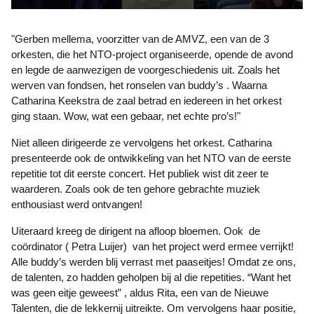
"Gerben mellema, voorzitter van de AMVZ, een van de 3
orkesten, die het NTO-project organiseerde, opende de avond
en legde de aanwezigen de voorgeschiedenis uit. Zoals het
werven van fondsen, het ronselen van buddy’s . Waarna
Catharina Keekstra de zaal betrad en iedereen in het orkest
ging staan. Wow, wat een gebaar, net echte pro’s!"
Niet alleen dirigeerde ze vervolgens het orkest. Catharina
presenteerde ook de ontwikkeling van het NTO van de eerste
repetitie tot dit eerste concert. Het publiek wist dit zeer te
waarderen. Zoals ook de ten gehore gebrachte muziek
enthousiast werd ontvangen!
Uiteraard kreeg de dirigent na afloop bloemen. Ook de
coördinator ( Petra Luijer) van het project werd ermee verrijkt!
Alle buddy’s werden blij verrast met paaseitjes! Omdat ze ons,
de talenten, zo hadden geholpen bij al die repetities. “Want het
was geen eitje geweest” , aldus Rita, een van de Nieuwe
Talenten, die de lekkernij uitreikte. Om vervolgens haar positie,