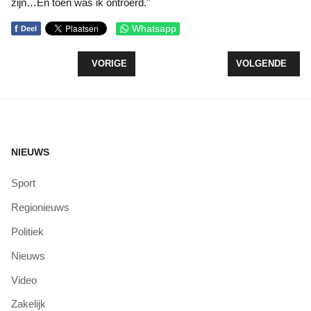
zijn…En toen was ik ontroerd."
f
Whatsapp
Deel
VORIG ARTIKEL: HENGELSPORTERS EN VRIJWIL
VOLGENDE ARTI
VORIGE
VOLGENDE
NIEUWS
Sport
Regionieuws
Politiek
Nieuws
Video
Zakelijk