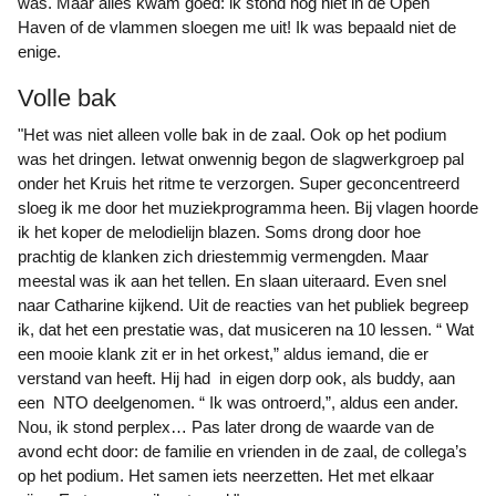
was. Maar alles kwam goed: ik stond nog niet in de Open
Haven of de vlammen sloegen me uit! Ik was bepaald niet de
enige.
Volle bak
"Het was niet alleen volle bak in de zaal. Ook op het podium
was het dringen. Ietwat onwennig begon de slagwerkgroep pal
onder het Kruis het ritme te verzorgen. Super geconcentreerd
sloeg ik me door het muziekprogramma heen. Bij vlagen hoorde
ik het koper de melodielijn blazen. Soms drong door hoe
prachtig de klanken zich driestemmig vermengden. Maar
meestal was ik aan het tellen. En slaan uiteraard. Even snel
naar Catharine kijkend. Uit de reacties van het publiek begreep
ik, dat het een prestatie was, dat musiceren na 10 lessen. “ Wat
een mooie klank zit er in het orkest,” aldus iemand, die er
verstand van heeft. Hij had in eigen dorp ook, als buddy, aan
een NTO deelgenomen. “ Ik was ontroerd,”, aldus een ander.
Nou, ik stond perplex… Pas later drong de waarde van de
avond echt door: de familie en vrienden in de zaal, de collega’s
op het podium. Het samen iets neerzetten. Het met elkaar