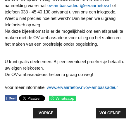
aanmelding via e-mail
ov-ambassadeur@ervaarhetov.nl
of
telefoon 038 - 45 40 130 ontvangt u van ons een inlogcode.
Weet u niet precies hoe het werkt? Dan helpen we u graag
telefonisch op weg.
Na deze bijeenkomst is er de mogelijkheid om een afspraak te
maken met de OV-ambassadeur voor uitleg op het station en
het maken van een proefreisje onder begeleiding.
U kunt gratis deelnemen. Bij een eventueel proefreisje betaalt u
uw eigen reiskosten.
De OV-ambassadeurs helpen u graag op weg!
Voor meer informatie:
www.ervaarhetov.nl/ov-ambassadeur
f
Whatsapp
Deel
VORIG ARTIKEL: RABOBANK COÖPORATIEFONDS 
VOLGENDE ARTI
VORIGE
VOLGENDE