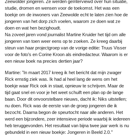
Zeewolder jongeren. Ze werden geïnterviewd over hun situatie,
studie, dromen en wensen voor de toekomst. Het was een
boekje om de inwoners van Zeewolde echt te laten zien hoe de
jongeren van het dorp zich voelen, waarom ze doen wat ze
doen en wat hen bezighoudt.
Na zoveel jaren vond journalist Martine Kruider het tijd om alle
jongeren van toen weer eens op te zoeken. Ze kreeg daarbij
steun van haar projectgroep van de vorige editie: Truus Visser
voor de foto’s en Corine Kroon als eindredacteur. Waarom is er
een nieuw boek na precies dertien jaar?
Martine: "In maart 2017 kreeg ik het bericht dat mijn zwager
Rick ernstig ziek was. Ik had al heel lang de wens om het
boekje waar Rick ook in staat, opnieuw te schrijven. Maar de
tijd gaat snel en voor je het weet schuift een plan op de lange
baan. Door dit onvoorstelbare nieuws, dacht ik: Niks uitstellen;
nu doen. Rick was de eerste van de groep jongeren die ik
bezocht. Daarna begon de speurtocht naar alle anderen. Het
werd een bijzondere, zeer intensieve periode waarbij ik iedereen
heb teruggevonden. Het resultaat van bijna twee jaar werk is nu
gebundeld in een nieuw boekje: Jongeren in Beeld 2.0.’’