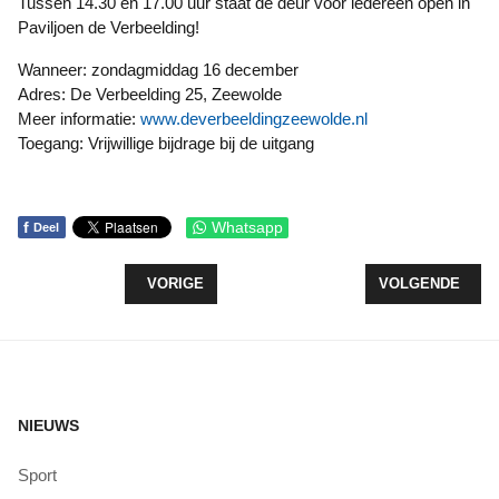
Tussen 14.30 en 17.00 uur staat de deur voor iedereen open in
Paviljoen de Verbeelding!
Wanneer: zondagmiddag 16 december
Adres: De Verbeelding 25, Zeewolde
Meer informatie:
www.deverbeeldingzeewolde.nl
Toegang: Vrijwillige bijdrage bij de uitgang
f
Whatsapp
Deel
VORIG ARTIKEL: DE LEEUW SNACKS IN STRIJD 
VOLGENDE ARTIK
VORIGE
VOLGENDE
NIEUWS
Sport