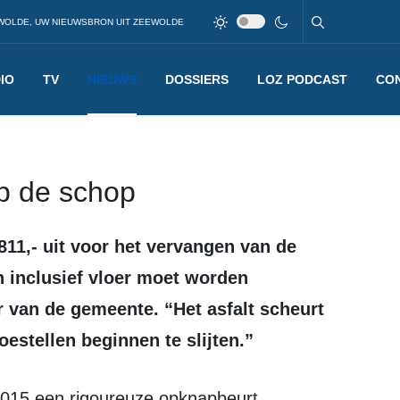
WOLDE, UW NIEUWSBRON UIT ZEEWOLDE
IO
TV
NIEUWS
DOSSIERS
LOZ PODCAST
CO
p de schop
 inclusief vloer moet worden
 van de gemeente. “Het asfalt scheurt
estellen beginnen te slijten.”