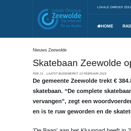
LOKALE OMROEP ZEE
HOME
RAD
Nieuws Zeewolde
Skatebaan Zeewolde o
FEB 13
LAATST BIJGEWERKT: 13 FEBRUARI 2023
De gemeente Zeewolde trekt € 384.811,- uit voor het vervangen van de
skatebaan. “De complete skatebaan
vervangen”, zegt een woordvoerder
en is te ruw geworden en de skateto
'De Baan' aan het Kluunpad heeft in 2015 een rigoureuze opknapbeurt