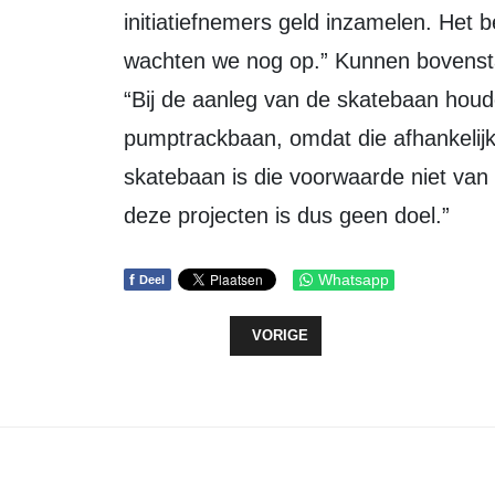
initiatiefnemers geld inzamelen. Het 
wachten we nog op.” Kunnen bovenstaa
“Bij de aanleg van de skatebaan hou
pumptrackbaan, omdat die afhankelijk
skatebaan is die voorwaarde niet van 
deze projecten is dus geen doel.”
f
Whatsapp
Deel
VORIG ARTIKEL: WINTERWORLD EI
VORIGE