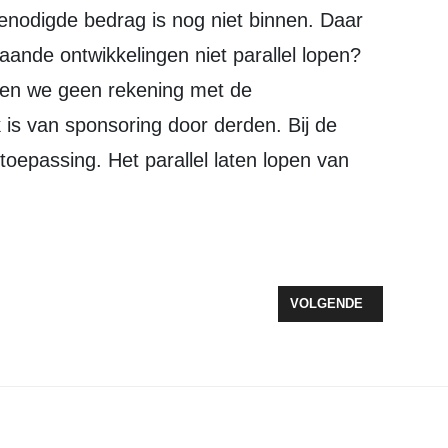
benodigde bedrag is nog niet binnen. Daar
nde ontwikkelingen niet parallel lopen?
den we geen rekening met de
 is van sponsoring door derden. Bij de
toepassing. Het parallel laten lopen van
ND 2023 TERUG OP AGENDA
VOLGENDE ARTIKEL: S
VOLGENDE