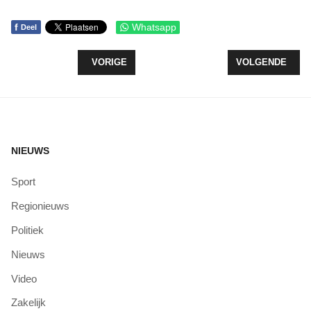
f
Whatsapp
Deel
VORIG ARTIKEL: HERBERT GRIFFIOEN NIEUWE V
VOLGENDE ARTI
VORIGE
VOLGENDE
NIEUWS
Sport
Regionieuws
Politiek
Nieuws
Video
Zakelijk