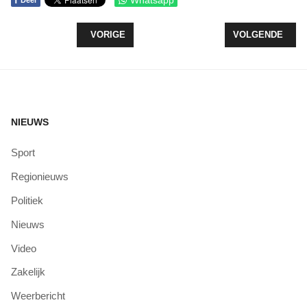
f
Whatsapp
Deel
VORIG ARTIKEL: OMNIUMSCHOOL MAANDAG WEE
VOLGENDE ARTI
VORIGE
VOLGENDE
NIEUWS
Sport
Regionieuws
Politiek
Nieuws
Video
Zakelijk
Weerbericht