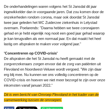
De onderhandelingen waren volgens het St Jansdal dit jaar
ingewikkelder dan in voorgaande jaren. Dat zou komen door de
onzekerheden rondom corona, maar ook doordat St Jansdal
twee jaar geleden het MC Zuiderzee ziekenhuis in Lelystad
overnam. Poelarends: "Daarna hebben we twee coronajaren
gehad en je hebt eigenlijk nog nooit een goed jaar gehad waarop
je kan terugvallen als een normaal jaar. En dat maakt het heel
lastig om afspraken te maken voor volgend jaar."
'Concentreren op COVID-crisis'
De afspraken die het St Jansdal nu heeft gemaakt met de
zorgverzekeraars zorgen ervoor dat de zorg van patiënten uit
Flevoland en Noordwest-Veluwe wordt vergoed. "We zijn daar
erg blij mee. Nu kunnen we ons volledig concentreren op de
COVID-crisis en hoeven we niet meer bezorgd te zijn over onze
inkomsten vanaf januari 2022."
Dit is een bericht van Omroep Flevoland in het kader van de
samenwerking tussen de omroepen.