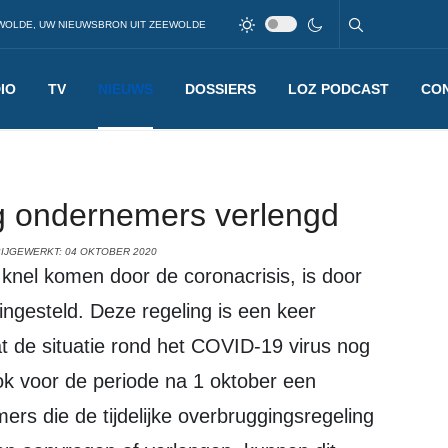
WOLDE, UW NIEUWSBRON UIT ZEEWOLDE
IO
TV
NIEUWS
DOSSIERS
LOZ PODCAST
CO
ig ondernemers verlengd
BIJGEWERKT: 04 OKTOBER 2020
g ingesteld. Deze regeling is een keer
t de situatie rond het COVID-19 virus nog
ook voor de periode na 1 oktober een
s die de tijdelijke overbruggingsregeling