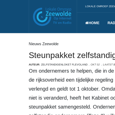
LOKALE OMROEP ZEE
HOME
RAD
Nieuws Zeewolde
Steunpakket zelfstand
AUTEUR:
ZELFSTANDIGENLOKET FLEVOLAND
OKT 02
LAATST 
Om ondernemers te helpen, die in de knel komen door de coronacrisis, is door
de rijksoverheid een tijdelijke regelin
verlengd en geldt tot 1 oktober. Omda
niet is veranderd, heeft het Kabinet 
steunpakket samengesteld. Ondernemer