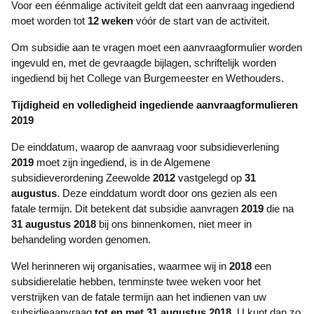
Voor een éénmalige activiteit geldt dat een aanvraag ingediend
moet worden tot
12 weken
vóór de start van de activiteit.
Om subsidie aan te vragen moet een aanvraagformulier worden
ingevuld en, met de gevraagde bijlagen, schriftelijk worden
ingediend bij het College van Burgemeester en Wethouders.
Tijdigheid en volledigheid ingediende aanvraagformulieren
2019
De einddatum, waarop de aanvraag voor subsidieverlening
2019
moet zijn ingediend, is in de Algemene
subsidieverordening Zeewolde
2012
vastgelegd op
31
augustus
. Deze einddatum wordt door ons gezien als een
fatale termijn. Dit betekent dat subsidie­ aanvragen
2019
die na
31 augustus 2018
bij ons binnenkomen, niet meer in
behandeling worden genomen.
Wel herinneren wij organisaties, waarmee wij in
2018
een
subsidierelatie hebben, tenminste twee weken voor het
verstrijken van de fatale termijn aan het indienen van uw
subsidieaanvraag
tot en met 31 augustus
2018
. U kunt dan zo