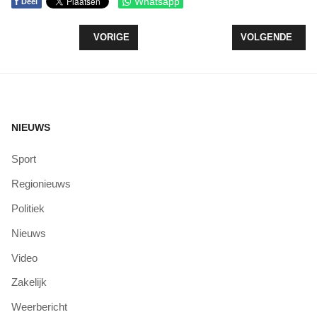
f
Whatsapp
Deel
VORIG ARTIKEL: GONDELVAART MET 4000 SCOU
VOLGENDE ARTI
VORIGE
VOLGENDE
NIEUWS
Sport
Regionieuws
Politiek
Nieuws
Video
Zakelijk
Weerbericht