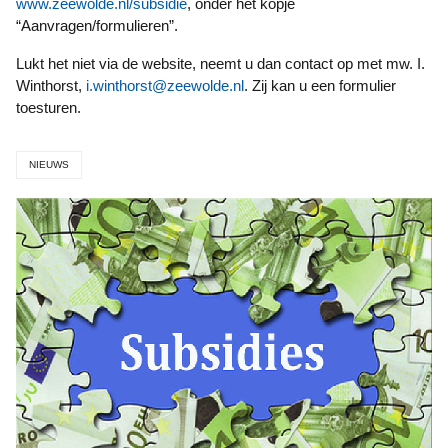
www.zeewolde.nl/subsidie
, onder het kopje
“Aanvragen/formulieren”.
Lukt het niet via de website, neemt u dan contact op met mw. I.
Winthorst,
i.winthorst@zeewolde.nl
. Zij kan u een formulier
toesturen.
NIEUWS