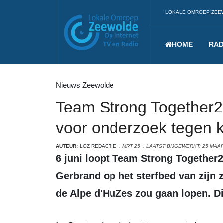
LOKALE OMROEP ZEE
HOME
RAD
Nieuws Zeewolde
Team Strong Together2
voor onderzoek tegen 
AUTEUR:
LOZ REDACTIE
MRT 25
LAATST BIJGEWERKT: 25 MAAR
6 juni loopt Team Strong Together2024 de Alpe d'HuZes. In 2019 heeft
Gerbrand op het sterfbed van zijn 
de Alpe d'HuZes zou gaan lopen. Dit