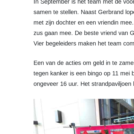
In September is het team met de voorbereidingen begonnen om het team
samen te stellen. Naast Gerbrand lope
met zijn dochter en een vriendin mee
zus gaan mee. De beste vriend van G
Vier begeleiders maken het team com
Een van de acties om geld in te zamelen voor Alpe d'Huzes dus voor onderzoek
tegen kanker is een bingo op 11 mei bi
ongeveer 16 uur. Het strandpaviljoen