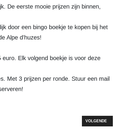
jk door een bingo boekje te kopen bij het
de Alpe d'huzes!
5 euro. Elk volgend boekje is voor deze
s. Met 3 prijzen per ronde. Stuur een mail
serveren!
 HAALT INDRUKWEKKEND BEDRAG OP TIJDENS 538 OCHTENDRUN
VOLGENDE ARTIKEL: M
VOLGENDE