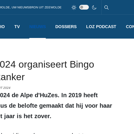
WOLDE, UW NIEUWSBRON UIT ZEEWOLDE
IO
TV
NIEUWS
DOSSIERS
LOZ PODCAST
CO
024 organiseert Bingo
kanker
T 2024
zus de belofte gemaakt dat hij voor haar
 jaar is het zover.