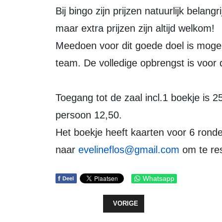
Bij bingo zijn prijzen natuurlijk belangrijk. De eerste mooie prijzen zijn binnen,
maar extra prijzen zijn altijd welkom!
Meedoen voor dit goede doel is mogeli
team. De volledige opbrengst is voor 
Toegang tot de zaal incl.1 boekje is 2
persoon 12,50.
Het boekje heeft kaarten voor 6 ronde
naar
evelineflos@gmail.com
om te re
f
Whatsapp
Deel
VORIG ARTIKEL: ELLA KOOPMANS
VORIGE